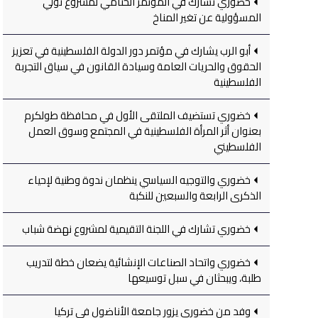
خضوري تشارك في المؤتمر الختامي لمشروع تولي
المسؤولية عن تغير المناخ
أبو الرب يشارك في مؤتمر دور الدولة الفلسطينية في تعزيز
الحقوق والحريات العامة وسيادة القانون في سياق التجربة
الفلسطينية
خضوري تستضيف الملتقى الأول في محافظة طولكرم
بعنوان أثر المرأة الفلسطينية في المجتمع وسوق العمل
الفلسطيني
خضوري والتوجيه السياسي ينظمان ندوة وطنية لإحياء
الذكرى الرابعة والسبعين للنكبة
خضوري تشارك في اللجنة التقيمية لمشروع نهضة شباب
خضوري واتحاد الصناعات الإنشائية يضعان خطة لتدريب
طلبة، ويبحثان في سبل توسيعها
وفد من خضوري يزور جامعة الأناضول في تركيا