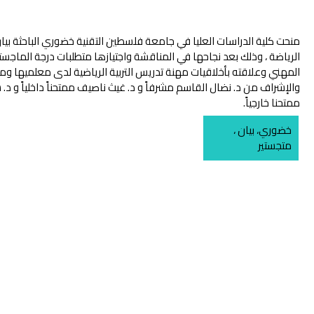
منحت كلية الدراسات العليا في جامعة فلسطين التقنية خضوري الباحثة بيا
الرياضة ، وذلك بعد نجاحها في المناقشة واجتيازها متطلبات درجة الماجستي
المهني وعلاقته بأخلاقيات مهنة تدريس التربية الرياضية لدى معلميها 
والإشراف من د. نضال القاسم مشرفاً و د. غيث ناصيف ممتحناً داخلياً 
ممتحنا خارجياً.
خضوري، بيان ،
متجستير