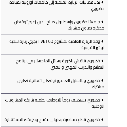
بدء فعاليات الزيارة العلمية إلى جامعات أوروبية بقيادة
خضوري
جامعتا خضوري وإسطنبول صباح الدين زعيم توقعان
مذكرة تعاون مشترك
وفد الزيارة العلمية لمشروع TVETCQ يجري زيارة لبلدية
نونتير الفرسية
خضوري تناقش باكورة رسائل الماجستير في برنامج
التعليم والتدريب المهني والتقني
خضوري وبالستيل العامور توقعان اتفاقية تعاون
مشترك
خضوري تستضيف يوماً للتوظيف نظمته شركة المشروبات
الوطنية
خضوري تنظم محاضرة بعنوان مفتاح وظيفتك المستقبلية