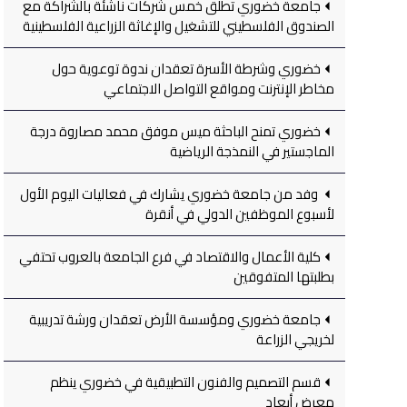
جامعة خضوري تطلق خمس شركات ناشئة بالشراكة مع
الصندوق الفلسطيني للتشغيل والإغاثة الزراعية الفلسطينية
خضوري وشرطة الأسرة تعقدان ندوة توعوية حول
مخاطر الإنترنت ومواقع التواصل الاجتماعي
خضوري تمنح الباحثة ميس موفق محمد مصاروة درجة
الماجستير في النمذجة الرياضية
وفد من جامعة خضوري يشارك في فعاليات اليوم الأول
لأسبوع الموظفين الدولي في أنقرة
كلية الأعمال والاقتصاد في فرع الجامعة بالعروب تحتفي
بطلبتها المتفوقين
جامعة خضوري ومؤسسة الأرض تعقدان ورشة تدريبية
لخريجي الزراعة
قسم التصميم والفنون التطبيقية في خضوري ينظم
معرض أبعاد