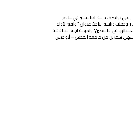
ن علي نواصرة ، درجة الماجستير في علوم
ر. وحملت دراسة الباحث عنوان " واقع الأداء
ومعلماتها في فلسطين" وتكونت لجنة المناقشة
و د. سهى سمرين من جامعة القدس – أبو ديس