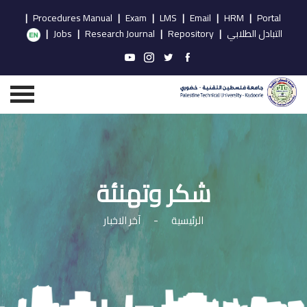
|
Procedures Manual
|
Exam
|
LMS
|
Email
|
HRM
|
Portal
التبادل الطلابي
|
Repository
|
Research Journal
|
Jobs
|
شكر وتهنئة
الرئيسية
-
آخر الاخبار