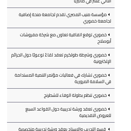
الثاني عشر في ماليزيا
مؤسسة منيب المصري تقدم لجامعة منحة إضافية
لجامعة خضوري
خضوري توقع اتفاقية تعاون مع شركة مفروشات
أبوصلاح
خضوري وشرطة طولكرم تعقد لقاءً توعويًا حول الجرائم
الإلكترونية
خضوري تشارك في فعاليات مؤتمر التنمية المستدامة
في السلامة المرورية
خضوري تنظم بطولة الوفاء للشطرنج
خضوري تعقد ورشة تدريبية حول القواعد السبع
للعروض التقديمية
قسم التدريب والإسناد يعقد ورشة تدريبية متخصصة