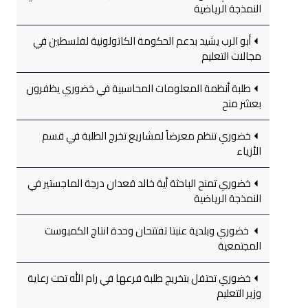
النمذجة الرياضية
أبو الرب يشيد بدعم الحكومة الكاتولونية لفلسطين في
مجالات التعليم
طلبة أنظمة المعلومات المحاسبية في خضوري يظفرون
بعشر منح
خضوري تنظم معرضاً لمشاريع تخرج الطلبة في قسم
الأزياء
خضوري تمنح الباحثة أية خالد قعدان درجة الماجستير في
النمذجة الرياضية
خضوري وبلدية عنبتا تفتتحان وحدة انتاج الكمبوست
المجتمعية
خضوري تحتفل بتخريج طلبة فرعها في رام الله تحت رعاية
وزير التعليم