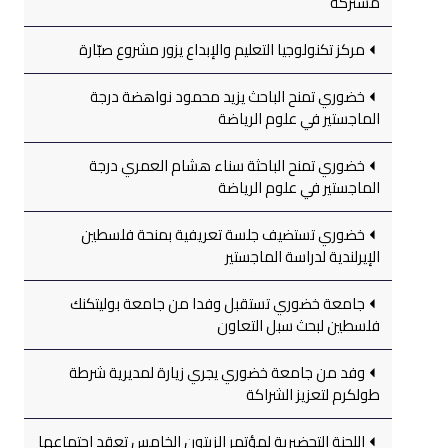
مشتركة
مركز تكنولوجيا التعليم والإبداع يزور مشروع صبّارة
خضوري تمنح الباحث يزيد محمود نواهضة درجة
الماجستير في علوم الرياضة
خضوري تمنح الباحثة سناء هشام العمري درجة
الماجستير في علوم الرياضة
خضوري تستضيف جلسة تعريفية بمنحة فلسطين
الإيرلندية لدراسة الماجستير
جامعة خضوري تستقبل وفدا من جامعة بوليتكنك
فلسطين لبحث سبل التعاون
وفد من جامعة خضوري يجري زيارة لمديرية شرطة
طولكرم لتعزيز الشراكة
اللجنة التحضيرية لمؤتمر الزيتون الخامس تعقد اجتماعها