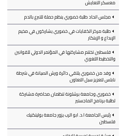
معسكر التعايش
مجلس اتحاد طلبة خضوري ينظم حملة للتبرع بالدم
طلبة مركز الكفايات في خضوري يشاركون في مخيم
الإبداع و الإبتكار
فلسطين تختتم مشاركتها في المؤتمر الدولي للقوانين
والتخطيط اللغوي
وفد من خضوري يلتقي دائرة ورش الصيانة في شرطة
نابلس لتعزيز سبل التعاون
خضوري وجامعة برشلونة تنظمان محاضرة مشتركة
لطلبة برنامج الماجستير
رئيس الجامعة ا.د. ابو الرب يزور جامعة بوليتكنيك
فلسطين
ورشة تدريبية تجريبية للإخلاء