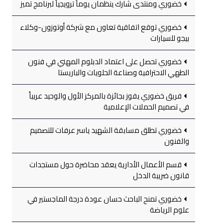
خضوري ومنتدى شارك ينظمان يوماً ترويجياً لبرنامج تميز
خضوري توقع اتفاقية تعاون مع شركة أوتوزون-وكلاء
بيجو للسيارات
خضوري تحصل على اعتماد الدبلوم المهني في فنون
الطهي الاحترافية وصناعة الحلويات والباريستا
فريق خضوري يفوز بجائزة بالمركز الأول والوحيد عربياً
في تصميم الحملات الإعلامية
خضوري تطلق مسابقة الشهيد ياسر عرفات للتصميم
والفنون
قسم الأعمال الأدارية يعقد محاضرة حول مستجدات
قانون ضريبة الدخل
خضوري تمنح الباحث حسان عودة درجة الماجستير في
علوم الرياضة