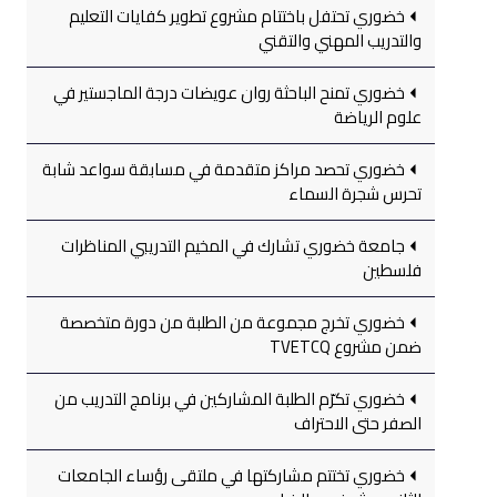
خضوري تحتفل باختتام مشروع تطوير كفايات التعليم
والتدريب المهني والتقني
خضوري تمنح الباحثة روان عويضات درجة الماجستير في
علوم الرياضة
خضوري تحصد مراكز متقدمة في مسابقة سواعد شابة
تحرس شجرة السماء
جامعة خضوري تشارك في المخيم التدريبي المناظرات
فلسطين
خضوري تخرج مجموعة من الطلبة من دورة متخصصة
ضمن مشروع TVETCQ
خضوري تكرّم الطلبة المشاركين في برنامج التدريب من
الصفر حتى الاحتراف
خضوري تختتم مشاركتها في ملتقى رؤساء الجامعات