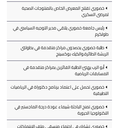
خضوري تفتتح المعرض الخاص بالمنتوجات الصحية
لمرضى السكري
رئيس جامعة خضوري يلتقي مدير التوجيه السياسي في
طولكرم
طلبة خضوري يحصدون مراكز متقدمة في بطولتي
الريشة الطائرة،والكيك بوكسينج
أبو الرب يهنئ الطلبة الفائزين بمراكز متقدمة في
المسابقات الرياضية
خضوري تحصل على اعتماد برنامج دكتوراة في الرياضيات
التطبيقية
خضوري تمنح الباحثة شيماء عودة درجة الماجستير في
التكنولوجيا الحيوية
خضوري تشارك في اجتماع منسقي ملف الانتهاكات