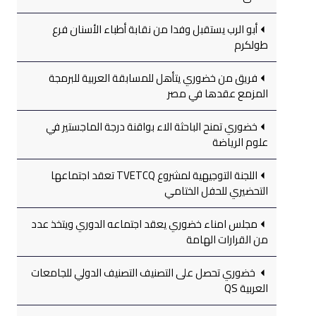
أبو الرب يستقبل وفدا من نقابة أطباء الأسنان فرع
طولكرم
فريق من خضوري يتأهل للمسابقة العربية للبرمجة
المزمع عقدها في مصر
خضوري تمنح الباحثة الاء بواقنة درجة الماجستير في
علوم الرياضة
اللجنة التوجيهية لمشروع TVETCQ تعقد اجتماعها
التحضيري للحفل الختامي
مجلس امناء خضوري يعقد اجتماعه الدوري ويتخذ عدد
من القرارات الهامة
خضوري تحصل على التصنيف التصنيف الدولي للجامعات
العربية QS