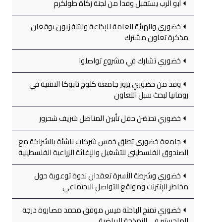
أبو الرب يستقبل وفداً من لجنة زكاة طولكرم
خضوري والهيئة العامة للإذاعة والتلفزيون يوقعان
مذكرة تعاون مشترك
خضوري تشارك في مشروع تواصلوا
وفد من خضوري يزور جامعة كلوج نابوكا التقنية في
رومانيا لبحث سبل التعاون
خضوري تحتضن حفل تأبين المناضل شريف شحرور
جامعة خضوري تطلق خمس شركات ناشئة بالشراكة مع
الصندوق الفلسطيني للتشغيل والإغاثة الزراعية الفلسطينية
خضوري وشرطة الأسرة تعقدان ندوة توعوية حول
مخاطر الإنترنت ومواقع التواصل الاجتماعي
خضوري تمنح الباحثة ميس موفق محمد مصاروة درجة
الماجستير في النمذجة الرياضية