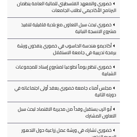
خضوري والمعهد الفلسطيني للمالية العامة ينظمان
البرنامج الأكاديمي لطلاب الجامعات
خضوري تبحث سبل التعاون مع بلدية قلقيلية لتنفيذ
مشروع الانسجة النباتية
أكاديمو هندسة الحاسوب في خضوري ينفذون ورشة
برمجة تدريبية في جامعة الاستقلال
خضوري تنظم يوماً تطوعيا لمشروع إسناد للمجموعات
الشبابية
مجلس أمناء جامعة خضوري يعقد أولى اجتماعاته في
دورته الثانية
أبو الرب يستقبل وفداً من مديرية الاقتصاد لبحث سبل
التعاون المشترك
خضوري تشارك في ورشة عمل زراعية حول التدهور
السريع للزيتون