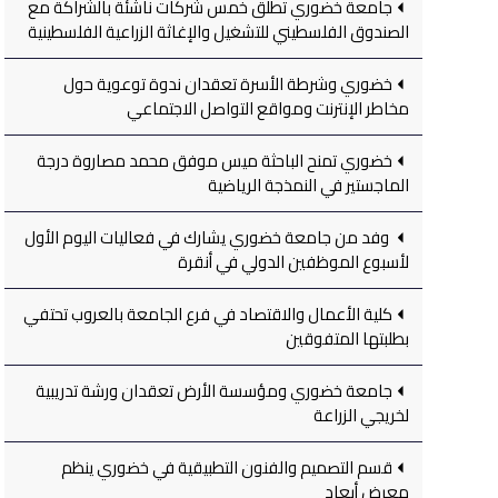
جامعة خضوري تطلق خمس شركات ناشئة بالشراكة مع
الصندوق الفلسطيني للتشغيل والإغاثة الزراعية الفلسطينية
خضوري وشرطة الأسرة تعقدان ندوة توعوية حول
مخاطر الإنترنت ومواقع التواصل الاجتماعي
خضوري تمنح الباحثة ميس موفق محمد مصاروة درجة
الماجستير في النمذجة الرياضية
وفد من جامعة خضوري يشارك في فعاليات اليوم الأول
لأسبوع الموظفين الدولي في أنقرة
كلية الأعمال والاقتصاد في فرع الجامعة بالعروب تحتفي
بطلبتها المتفوقين
جامعة خضوري ومؤسسة الأرض تعقدان ورشة تدريبية
لخريجي الزراعة
قسم التصميم والفنون التطبيقية في خضوري ينظم
معرض أبعاد