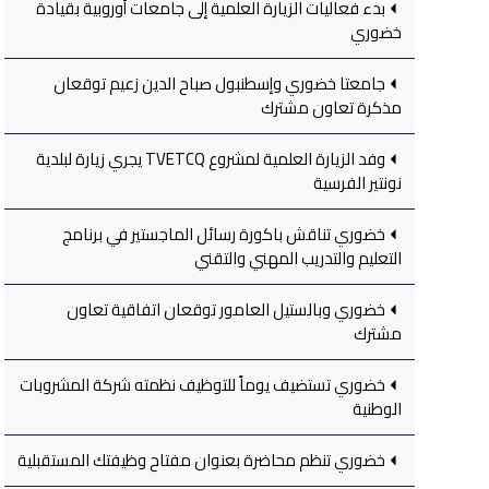
بدء فعاليات الزيارة العلمية إلى جامعات أوروبية بقيادة
خضوري
جامعتا خضوري وإسطنبول صباح الدين زعيم توقعان
مذكرة تعاون مشترك
وفد الزيارة العلمية لمشروع TVETCQ يجري زيارة لبلدية
نونتير الفرسية
خضوري تناقش باكورة رسائل الماجستير في برنامج
التعليم والتدريب المهني والتقني
خضوري وبالستيل العامور توقعان اتفاقية تعاون
مشترك
خضوري تستضيف يوماً للتوظيف نظمته شركة المشروبات
الوطنية
خضوري تنظم محاضرة بعنوان مفتاح وظيفتك المستقبلية