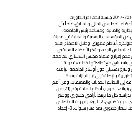
عقد مجلس جامعة فلسطين التقنية خضوري في لقائه الأول لدورة عام 2016-2017 جلسته لبحث آخر التطورات
عضاء المجلسين الحالي والسابق، علماً بأن
ارية والمالية، ومساعد رئيس الجامعة ،
ثلين عن المؤسسات الرسمية والأهلية في مدينة
 طولكرم ،أ.ناظم عموري. وخلال الاجتماع افتتح
ء المجلس الجدد، وشكر الأعضاء السابقين،
 عدم إقرار واعتماد مجلس استشاري للجامعة.
لبي وتتماشى مع تطلعاتها كجامعة دولة
ض وشرح تفصيلي حول أوضاع الجامعة الراهنة
يرية بالإضافة إلى ابرز انجازات وحدة
ة إلى الاطلاع التحديات والمعيقات. ومن أهم
القرارات التي اتخذها مجلس الجامعة انسجاما مع المهام والصلاحيات التي يتولاها بموجب أحكام المادة رقم (21) من
ان من أبرزها: 1- تشكيل لجنة لتقوم بدراسة كل ما يرتبط بأراضي خضوري ووضع
تصورات وحلول عملية تمكن الجامعة من ضم واستعادة جميع أراضيخضوري لحرم خضوري. 2- الإيعاز لجهات الاختصاص
الإعدادلإطلاق مسابقة طلابية لأفضل تصميم هندسي مكاني للجامعة تحت شعار خضوري بعد عشر سنوات. 3- إعداد