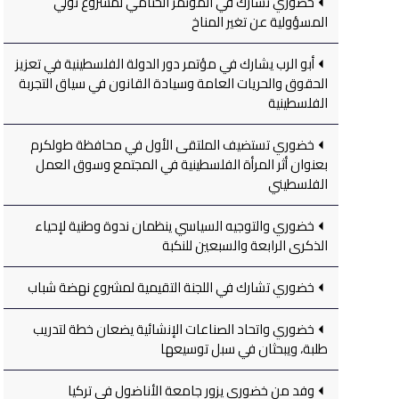
خضوري تشارك في المؤتمر الختامي لمشروع تولي
المسؤولية عن تغير المناخ
أبو الرب يشارك في مؤتمر دور الدولة الفلسطينية في تعزيز
الحقوق والحريات العامة وسيادة القانون في سياق التجربة
الفلسطينية
خضوري تستضيف الملتقى الأول في محافظة طولكرم
بعنوان أثر المرأة الفلسطينية في المجتمع وسوق العمل
الفلسطيني
خضوري والتوجيه السياسي ينظمان ندوة وطنية لإحياء
الذكرى الرابعة والسبعين للنكبة
خضوري تشارك في اللجنة التقيمية لمشروع نهضة شباب
خضوري واتحاد الصناعات الإنشائية يضعان خطة لتدريب
طلبة، ويبحثان في سبل توسيعها
وفد من خضوري يزور جامعة الأناضول في تركيا