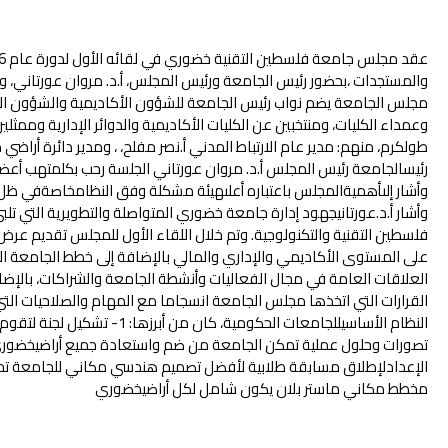
والمستجدات ،بحضور رئيس الجامعة ورئيس المجلس، أ.د. مروان عورتاني، وأ
مجلس الجامعة يضم نواب رئيس الجامعة للشؤون الأكاديمية والشؤون الإد
وعمداء الكليات، ومنتخبين عن الكليات الأكاديمية والدوائر الإدارية ومم
طولكرم، منهم: مدير عام الارتباط المدني أ.نصر مفلح، ، ومدير دائرة أراضي
رئيسالجامعة رئيس المجلس أ.د. مروان عورتاني الجلسة رحب بكلمتهب أعضا
وأشار إلىأهميةالمجلس باعتباره أعلىهيئة مشكلة وفق النظامخاصةفي ظل
وأشار أ.د.عورتانيجهود إدارة جامعة خضوري المتواصلة والتطويرية التي ت
فلسطين التقنية والتكنولوجية. وتم خلال اللقاء الأول للمجلس تقديم عر
على المستوى الأكاديمي والإداري والمالي بالإضافة إلى خطط الجامعة التطو
العلاقات العامة في مجال الفعاليات وأنشطة الجامعة والشراكات، بالإضاف
النظام الأساسيللجامعات الحكومية، ك
مخطط مكاني ماستر بلان يكون شامل لكل أراضيخضوري