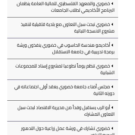
خضوري والمعهد الفلسطيني للمالية العامة ينظمان
البرنامج الأكاديمي لطلاب الجامعات
خضوري تبحث سبل التعاون مع بلدية قلقيلية لتنفيذ
مشروع الانسجة النباتية
أكاديمو هندسة الحاسوب في خضوري ينفذون ورشة
برمجة تدريبية في جامعة الاستقلال
خضوري تنظم يوماً تطوعيا لمشروع إسناد للمجموعات
الشبابية
مجلس أمناء جامعة خضوري يعقد أولى اجتماعاته في
دورته الثانية
أبو الرب يستقبل وفداً من مديرية الاقتصاد لبحث سبل
التعاون المشترك
خضوري تشارك في ورشة عمل زراعية حول التدهور
السريع للزيتون