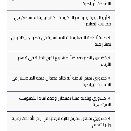
النمذجة الرياضية
أبو الرب يشيد بدعم الحكومة الكاتولونية لفلسطين في
مجالات التعليم
طلبة أنظمة المعلومات المحاسبية في خضوري يظفرون
بعشر منح
خضوري تنظم معرضاً لمشاريع تخرج الطلبة في قسم
الأزياء
خضوري تمنح الباحثة أية خالد قعدان درجة الماجستير في
النمذجة الرياضية
خضوري وبلدية عنبتا تفتتحان وحدة انتاج الكمبوست
المجتمعية
خضوري تحتفل بتخريج طلبة فرعها في رام الله تحت رعاية
وزير التعليم