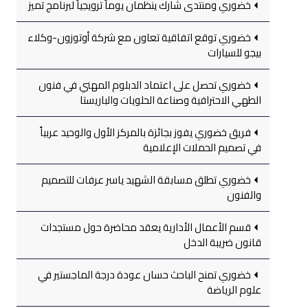
خضوري ومنتدى شارك ينظمان يوماً ترويجياً لبرنامج تميز
خضوري توقع اتفاقية تعاون مع شركة أوتوزون-وكلاء
بيجو للسيارات
خضوري تحصل على اعتماد الدبلوم المهني في فنون
الطهي الاحترافية وصناعة الحلويات والباريستا
فريق خضوري يفوز بجائزة بالمركز الأول والوحيد عربياً
في تصميم الحملات الإعلامية
خضوري تطلق مسابقة الشهيد ياسر عرفات للتصميم
والفنون
قسم الأعمال الأدارية يعقد محاضرة حول مستجدات
قانون ضريبة الدخل
خضوري تمنح الباحث حسان عودة درجة الماجستير في
علوم الرياضة