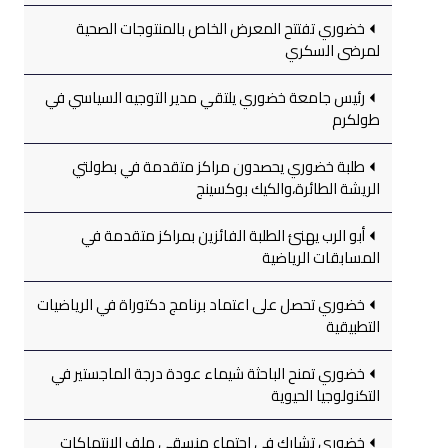
خضوري تفتتح المعرض الخاص بالمنتوجات الصحية
لمرضى السكري
رئيس جامعة خضوري يلتقي مدير التوجيه السياسي في
طولكرم
طلبة خضوري يحصدون مراكز متقدمة في بطولتي
الريشة الطائرة،والكيك بوكسينج
أبو الرب يهنئ الطلبة الفائزين بمراكز متقدمة في
المسابقات الرياضية
خضوري تحصل على اعتماد برنامج دكتوراة في الرياضيات
التطبيقية
خضوري تمنح الباحثة شيماء عودة درجة الماجستير في
التكنولوجيا الحيوية
خضوري تشارك في اجتماع منسقي ملف الانتهاكات