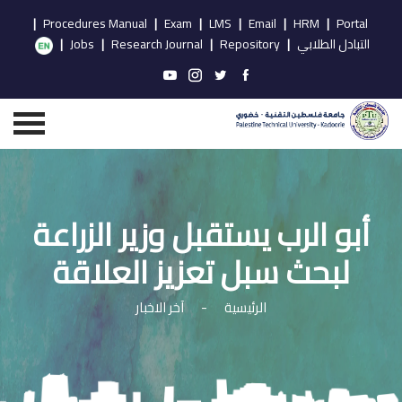
|
Procedures Manual
|
Exam
|
LMS
|
Email
|
HRM
|
Portal
التبادل الطلابي
|
Repository
|
Research Journal
|
Jobs
|
أبو الرب يستقبل وزير الزراعة
لبحث سبل تعزيز العلاقة
الرئيسية
-
آخر الاخبار