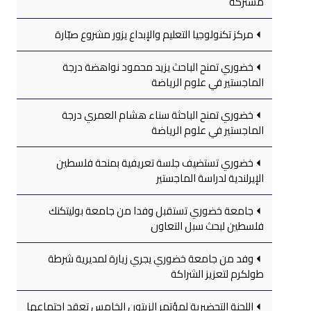
مشتركة
مركز تكنولوجيا التعليم والإبداع يزور مشروع صبّارة
خضوري تمنح الباحث يزيد محمود نواهضة درجة
الماجستير في علوم الرياضة
خضوري تمنح الباحثة سناء هشام العمري درجة
الماجستير في علوم الرياضة
خضوري تستضيف جلسة تعريفية بمنحة فلسطين
الإيرلندية لدراسة الماجستير
جامعة خضوري تستقبل وفدا من جامعة بوليتكنك
فلسطين لبحث سبل التعاون
وفد من جامعة خضوري يجري زيارة لمديرية شرطة
طولكرم لتعزيز الشراكة
اللجنة التحضيرية لمؤتمر الزيتون الخامس تعقد اجتماعها