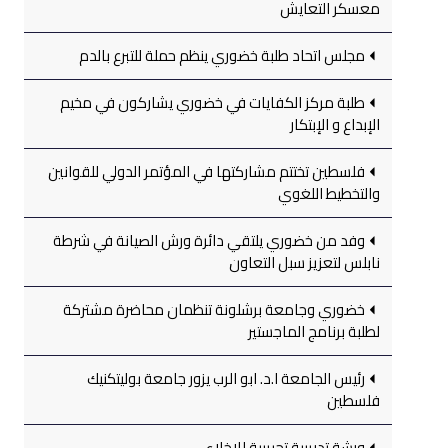
معسكر التعايش
مجلس اتحاد طلبة خضوري ينظم حملة للتبرع بالدم
طلبة مركز الكفايات في خضوري يشاركون في مخيم
الإبداع و الإبتكار
فلسطين تختتم مشاركتها في المؤتمر الدولي للقوانين
والتخطيط اللغوي
وفد من خضوري يلتقي دائرة ورش الصيانة في شرطة
نابلس لتعزيز سبل التعاون
خضوري وجامعة برشلونة تنظمان محاضرة مشتركة
لطلبة برنامج الماجستير
رئيس الجامعة ا.د. ابو الرب يزور جامعة بوليتكنيك
فلسطين
ورشة تدريبية تجريبية للإخلاء