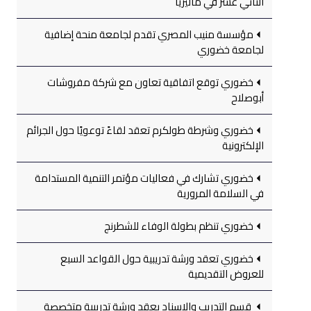
الثاني عشر في ماليزيا
مؤسسة منيب المصري تقدم لجامعة منحة إضافية
لجامعة خضوري
خضوري توقع اتفاقية تعاون مع شركة مفروشات
أبوصلاح
خضوري وشرطة طولكرم تعقد لقاءً توعويًا حول الجرائم
الإلكترونية
خضوري تشارك في فعاليات مؤتمر التنمية المستدامة
في السلامة المرورية
خضوري تنظم بطولة الوفاء للشطرنج
خضوري تعقد ورشة تدريبية حول القواعد السبع
للعروض التقديمية
قسم التدريب والإسناد يعقد ورشة تدريبية متخصصة