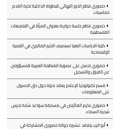
خضوري تنظم الدور النهائي للبطولة الداخلية لكرة القدم
خماسيات
خضوري تنظم جلسة حوارية بعنوان المرأة في التشريعات
الفلسطينية
كلية الدراسات العليا تستضيف الخبير الماليزي في التنمية
الإقتصادية
خضوري تحصل على عضوية المنظمة العربية للمسؤولين
عن القبول والتسجيل
قسم تكنولوجيا الإعلام يعقد ندوة حول حق الحصول
على المعلومات
خضوري تكرم الفائزتين في مسابقة سواعد شابة تحرس
شجرة السماء
أبو الرب يتفقد عشيرة جوالة خضوري المشاركة في