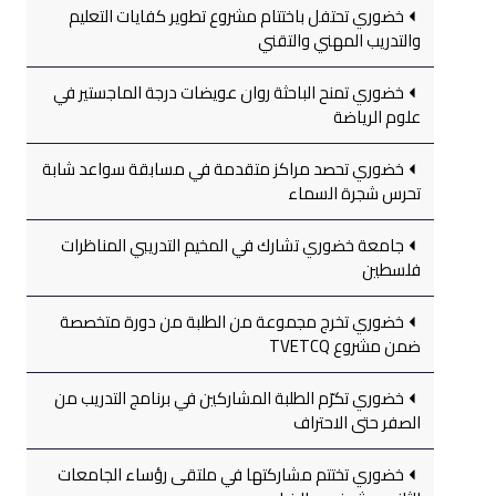
خضوري تحتفل باختتام مشروع تطوير كفايات التعليم
والتدريب المهني والتقني
خضوري تمنح الباحثة روان عويضات درجة الماجستير في
علوم الرياضة
خضوري تحصد مراكز متقدمة في مسابقة سواعد شابة
تحرس شجرة السماء
جامعة خضوري تشارك في المخيم التدريبي المناظرات
فلسطين
خضوري تخرج مجموعة من الطلبة من دورة متخصصة
ضمن مشروع TVETCQ
خضوري تكرّم الطلبة المشاركين في برنامج التدريب من
الصفر حتى الاحتراف
خضوري تختتم مشاركتها في ملتقى رؤساء الجامعات