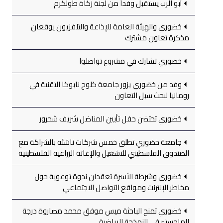
أبو الرب يستقبل وفداً من لجنة زكاة طولكرم
خضوري والهيئة العامة للإذاعة والتلفزيون يوقعان
مذكرة تعاون مشترك
خضوري تشارك في مشروع تواصلوا
وفد من خضوري يزور جامعة كلوج نابوكا التقنية في
رومانيا لبحث سبل التعاون
خضوري تحتضن حفل تأبين المناضل شريف شحرور
جامعة خضوري تطلق خمس شركات ناشئة بالشراكة مع
الصندوق الفلسطيني للتشغيل والإغاثة الزراعية الفلسطينية
خضوري وشرطة الأسرة تعقدان ندوة توعوية حول
مخاطر الإنترنت ومواقع التواصل الاجتماعي
خضوري تمنح الباحثة ميس موفق محمد مصاروة درجة
الماجستير في النمذجة الرياضية