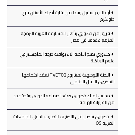
أبو الرب يستقبل وفدا من نقابة أطباء الأسنان فرع
طولكرم
فريق من خضوري يتأهل للمسابقة العربية للبرمجة
المزمع عقدها في مصر
خضوري تمنح الباحثة الاء بواقنة درجة الماجستير في
علوم الرياضة
اللجنة التوجيهية لمشروع TVETCQ تعقد اجتماعها
التحضيري للحفل الختامي
مجلس امناء خضوري يعقد اجتماعه الدوري ويتخذ عدد
من القرارات الهامة
خضوري تحصل على التصنيف التصنيف الدولي للجامعات
العربية QS