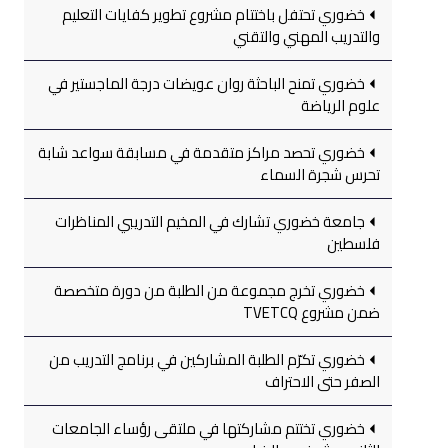
خضوري تحتفل باختتام مشروع تطوير كفايات التعليم
والتدريب المهني والتقني
خضوري تمنح الباحثة روان عويضات درجة الماجستير في
علوم الرياضة
خضوري تحصد مراكز متقدمة في مسابقة سواعد شابة
تحرس شجرة السماء
جامعة خضوري تشارك في المخيم التدريبي المناظرات
فلسطين
خضوري تخرج مجموعة من الطلبة من دورة متخصصة
ضمن مشروع TVETCQ
خضوري تكرّم الطلبة المشاركين في برنامج التدريب من
الصفر حتى الاحتراف
خضوري تختتم مشاركتها في ملتقى رؤساء الجامعات