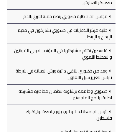
معسكر التعايش
مجلس اتحاد طلبة خضوري ينظم حملة للتبرع بالدم
طلبة مركز الكفايات في خضوري يشاركون في مخيم
الإبداع و الإبتكار
فلسطين تختتم مشاركتها في المؤتمر الدولي للقوانين
والتخطيط اللغوي
وفد من خضوري يلتقي دائرة ورش الصيانة في شرطة
نابلس لتعزيز سبل التعاون
خضوري وجامعة برشلونة تنظمان محاضرة مشتركة
لطلبة برنامج الماجستير
رئيس الجامعة ا.د. ابو الرب يزور جامعة بوليتكنيك
فلسطين
ورشة تدريبية تجريبية للإخلاء