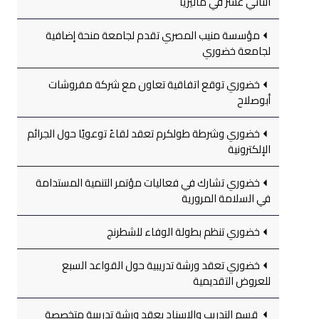
الثاني عشر في ماليزيا
مؤسسة منيب المصري تقدم لجامعة منحة إضافية
لجامعة خضوري
خضوري توقع اتفاقية تعاون مع شركة مفروشات
أبوصلاح
خضوري وشرطة طولكرم تعقد لقاءً توعويًا حول الجرائم
الإلكترونية
خضوري تشارك في فعاليات مؤتمر التنمية المستدامة
في السلامة المرورية
خضوري تنظم بطولة الوفاء للشطرنج
خضوري تعقد ورشة تدريبية حول القواعد السبع
للعروض التقديمية
قسم التدريب والإسناد يعقد ورشة تدريبية متخصصة