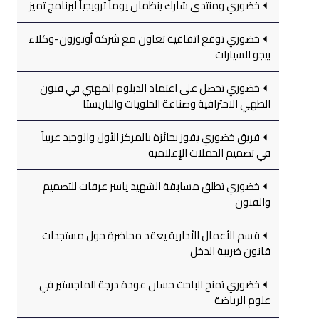
خضوري ومنتدى شارك ينظمان يوماً ترويجياً لبرنامج تميز
خضوري توقع اتفاقية تعاون مع شركة أوتوزون-وكلاء
بيجو للسيارات
خضوري تحصل على اعتماد الدبلوم المهني في فنون
الطهي الاحترافية وصناعة الحلويات والباريستا
فريق خضوري يفوز بجائزة بالمركز الأول والوحيد عربياً
في تصميم الحملات الإعلامية
خضوري تطلق مسابقة الشهيد ياسر عرفات للتصميم
والفنون
قسم الأعمال الأدارية يعقد محاضرة حول مستجدات
قانون ضريبة الدخل
خضوري تمنح الباحث حسان عودة درجة الماجستير في
علوم الرياضة