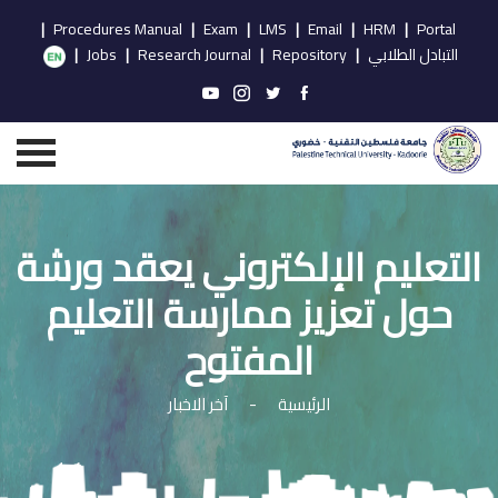
|
Procedures Manual
|
Exam
|
LMS
|
Email
|
HRM
|
Portal
التبادل الطلابي
|
Repository
|
Research Journal
|
Jobs
|
التعليم الإلكتروني يعقد ورشة
حول تعزيز ممارسة التعليم
المفتوح
الرئيسية
-
آخر الاخبار