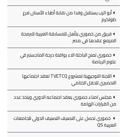
أبو الرب يستقبل وفدا من نقابة أطباء الأسنان فرع
طولكرم
فريق من خضوري يتأهل للمسابقة العربية للبرمجة
المزمع عقدها في مصر
خضوري تمنح الباحثة الاء بواقنة درجة الماجستير في
علوم الرياضة
اللجنة التوجيهية لمشروع TVETCQ تعقد اجتماعها
التحضيري للحفل الختامي
مجلس امناء خضوري يعقد اجتماعه الدوري ويتخذ عدد
من القرارات الهامة
خضوري تحصل على التصنيف التصنيف الدولي للجامعات
العربية QS