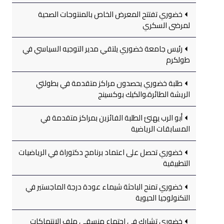
خضوري تفتتح المعرض الخاص بالمنتوجات الصحية
لمرضى السكري
رئيس جامعة خضوري يلتقي مدير التوجيه السياسي في
طولكرم
طلبة خضوري يحصدون مراكز متقدمة في بطولتي
الريشة الطائرة،والكيك بوكسينج
أبو الرب يهنئ الطلبة الفائزين بمراكز متقدمة في
المسابقات الرياضية
خضوري تحصل على اعتماد برنامج دكتوراة في الرياضيات
التطبيقية
خضوري تمنح الباحثة شيماء عودة درجة الماجستير في
التكنولوجيا الحيوية
خضوري تشارك في اجتماع منسقي ملف الانتهاكات