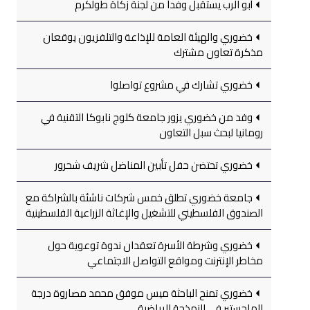
أبو الرب يستقبل وفداً من لجنة زكاة طولكرم
خضوري والهيئة العامة للإذاعة والتلفزيون يوقعان
مذكرة تعاون مشترك
خضوري تشارك في مشروع تواصلوا
وفد من خضوري يزور جامعة كلوج نابوكا التقنية في
رومانيا لبحث سبل التعاون
خضوري تحتضن حفل تأبين المناضل شريف شحرور
جامعة خضوري تطلق خمس شركات ناشئة بالشراكة مع
الصندوق الفلسطيني للتشغيل والإغاثة الزراعية الفلسطينية
خضوري وشرطة الأسرة تعقدان ندوة توعوية حول
مخاطر الإنترنت ومواقع التواصل الاجتماعي
خضوري تمنح الباحثة ميس موفق محمد مصاروة درجة
الماجستير في النمذجة الرياضية