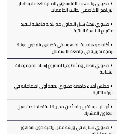
خضوري والمعهد الفلسطيني للمالية العامة ينظمان
البرنامج الأكاديمي لطلاب الجامعات
خضوري تبحث سبل التعاون مع بلدية قلقيلية لتنفيذ
مشروع الانسجة النباتية
أكاديمو هندسة الحاسوب في خضوري ينفذون ورشة
برمجة تدريبية في جامعة الاستقلال
خضوري تنظم يوماً تطوعيا لمشروع إسناد للمجموعات
الشبابية
مجلس أمناء جامعة خضوري يعقد أولى اجتماعاته في
دورته الثانية
أبو الرب يستقبل وفداً من مديرية الاقتصاد لبحث سبل
التعاون المشترك
خضوري تشارك في ورشة عمل زراعية حول التدهور
السريع للزيتون