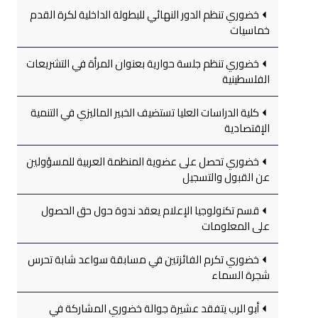
خضوري تنظم الدور النهائي للبطولة الداخلية لكرة القدم
خماسيات
خضوري تنظم جلسة حوارية بعنوان المرأة في التشريعات
الفلسطينية
كلية الدراسات العليا تستضيف الخبير الماليزي في التنمية
الإقتصادية
خضوري تحصل على عضوية المنظمة العربية للمسؤولين
عن القبول والتسجيل
قسم تكنولوجيا الإعلام يعقد ندوة حول حق الحصول
على المعلومات
خضوري تكرم الفائزتين في مسابقة سواعد شابة تحرس
شجرة السماء
أبو الرب يتفقد عشيرة جوالة خضوري المشاركة في