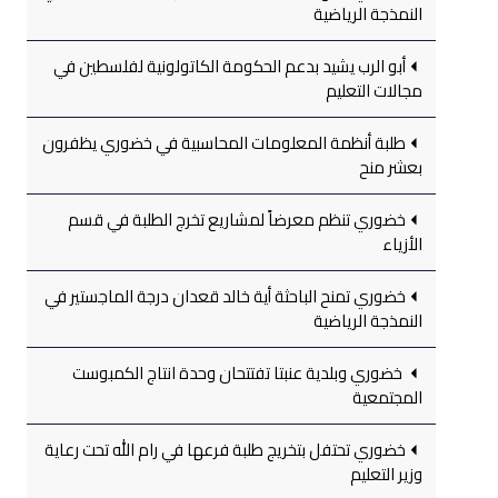
النمذجة الرياضية
أبو الرب يشيد بدعم الحكومة الكاتولونية لفلسطين في
مجالات التعليم
طلبة أنظمة المعلومات المحاسبية في خضوري يظفرون
بعشر منح
خضوري تنظم معرضاً لمشاريع تخرج الطلبة في قسم
الأزياء
خضوري تمنح الباحثة أية خالد قعدان درجة الماجستير في
النمذجة الرياضية
خضوري وبلدية عنبتا تفتتحان وحدة انتاج الكمبوست
المجتمعية
خضوري تحتفل بتخريج طلبة فرعها في رام الله تحت رعاية
وزير التعليم