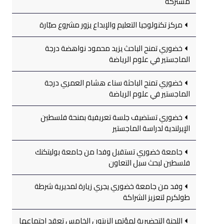
مشتركة
مركز تكنولوجيا التعليم والإبداع يزور مشروع صبّارة
خضوري تمنح الباحث يزيد محمود نواهضة درجة
الماجستير في علوم الرياضة
خضوري تمنح الباحثة سناء هشام العمري درجة
الماجستير في علوم الرياضة
خضوري تستضيف جلسة تعريفية بمنحة فلسطين
الإيرلندية لدراسة الماجستير
جامعة خضوري تستقبل وفدا من جامعة بوليتكنك
فلسطين لبحث سبل التعاون
وفد من جامعة خضوري يجري زيارة لمديرية شرطة
طولكرم لتعزيز الشراكة
اللجنة التحضيرية لمؤتمر الزيتون الخامس تعقد اجتماعها