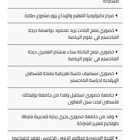
مشتركة
مركز تكنولوجيا التعليم والإبداع يزور مشروع صبّارة
خضوري تمنح الباحث يزيد محمود نواهضة درجة
الماجستير في علوم الرياضة
خضوري تمنح الباحثة سناء هشام العمري درجة
الماجستير في علوم الرياضة
خضوري تستضيف جلسة تعريفية بمنحة فلسطين
الإيرلندية لدراسة الماجستير
جامعة خضوري تستقبل وفدا من جامعة بوليتكنك
فلسطين لبحث سبل التعاون
وفد من جامعة خضوري يجري زيارة لمديرية شرطة
طولكرم لتعزيز الشراكة
اللجنة التحضيرية لمؤتمر الزيتون الخامس تعقد اجتماعها