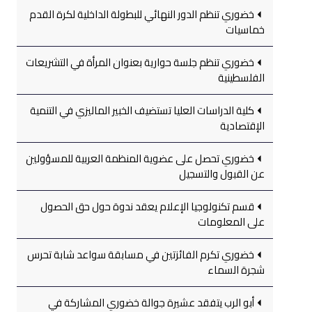
خضوري تنظم الدور النهائي للبطولة الداخلية لكرة القدم
خماسيات
خضوري تنظم جلسة حوارية بعنوان المرأة في التشريعات
الفلسطينية
كلية الدراسات العليا تستضيف الخبير الماليزي في التنمية
الإقتصادية
خضوري تحصل على عضوية المنظمة العربية للمسؤولين
عن القبول والتسجيل
قسم تكنولوجيا الإعلام يعقد ندوة حول حق الحصول
على المعلومات
خضوري تكرم الفائزتين في مسابقة سواعد شابة تحرس
شجرة السماء
أبو الرب يتفقد عشيرة جوالة خضوري المشاركة في