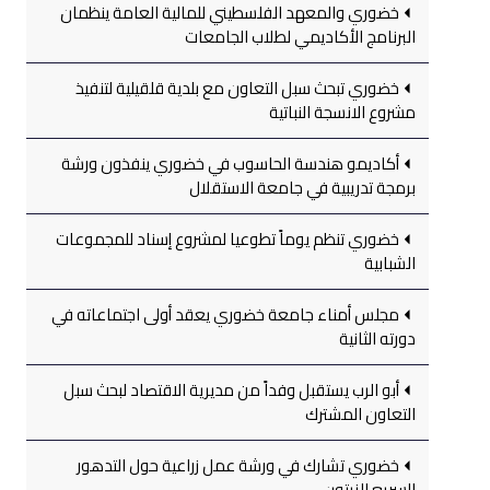
خضوري والمعهد الفلسطيني للمالية العامة ينظمان
البرنامج الأكاديمي لطلاب الجامعات
خضوري تبحث سبل التعاون مع بلدية قلقيلية لتنفيذ
مشروع الانسجة النباتية
أكاديمو هندسة الحاسوب في خضوري ينفذون ورشة
برمجة تدريبية في جامعة الاستقلال
خضوري تنظم يوماً تطوعيا لمشروع إسناد للمجموعات
الشبابية
مجلس أمناء جامعة خضوري يعقد أولى اجتماعاته في
دورته الثانية
أبو الرب يستقبل وفداً من مديرية الاقتصاد لبحث سبل
التعاون المشترك
خضوري تشارك في ورشة عمل زراعية حول التدهور
السريع للزيتون