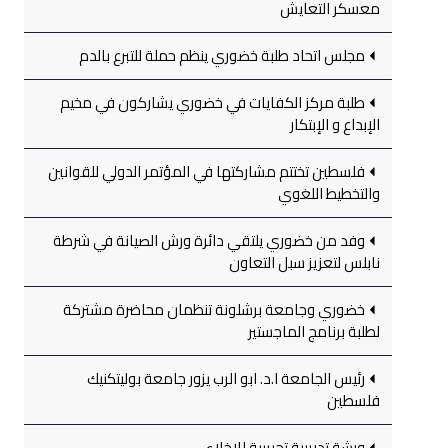
معسكر التعايش
مجلس اتحاد طلبة خضوري ينظم حملة للتبرع بالدم
طلبة مركز الكفايات في خضوري يشاركون في مخيم
الإبداع و الإبتكار
فلسطين تختتم مشاركتها في المؤتمر الدولي للقوانين
والتخطيط اللغوي
وفد من خضوري يلتقي دائرة ورش الصيانة في شرطة
نابلس لتعزيز سبل التعاون
خضوري وجامعة برشلونة تنظمان محاضرة مشتركة
لطلبة برنامج الماجستير
رئيس الجامعة ا.د. ابو الرب يزور جامعة بوليتكنيك
فلسطين
ورشة تدريبية تجريبية للإخلاء