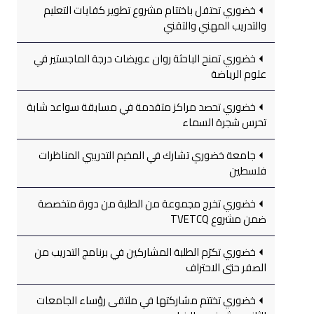
خضوري تحتفل باختتام مشروع تطوير كفايات التعليم
والتدريب المهني والتقني
خضوري تمنح الباحثة روان عويضات درجة الماجستير في
علوم الرياضة
خضوري تحصد مراكز متقدمة في مسابقة سواعد شابة
تحرس شجرة السماء
جامعة خضوري تشارك في المخيم التدريبي المناظرات
فلسطين
خضوري تخرج مجموعة من الطلبة من دورة متخصصة
ضمن مشروع TVETCQ
خضوري تكرّم الطلبة المشاركين في برنامج التدريب من
الصفر حتى الاحتراف
خضوري تختتم مشاركتها في ملتقى رؤساء الجامعات