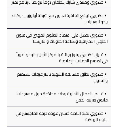
خضوري ومنتدى شارك ينظمان يوماً ترويجياً لبرنامج تميز
خضوري توقع اتفاقية تعاون مع شركة أوتوزون-وكلاء
بيجو للسيارات
خضوري تحصل على اعتماد الدبلوم المهني في فنون
الطهي الاحترافية وصناعة الحلويات والباريستا
فريق خضوري يفوز بجائزة بالمركز الأول والوحيد عربياً
في تصميم الحملات الإعلامية
خضوري تطلق مسابقة الشهيد ياسر عرفات للتصميم
والفنون
قسم الأعمال الأدارية يعقد محاضرة حول مستجدات
قانون ضريبة الدخل
خضوري تمنح الباحث حسان عودة درجة الماجستير في
علوم الرياضة