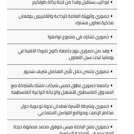
أبو الرب يستقبل وفداً من لجنة زكاة طولكرم
خضوري والهيئة العامة للإذاعة والتلفزيون يوقعان
مذكرة تعاون مشترك
خضوري تشارك في مشروع تواصلوا
وفد من خضوري يزور جامعة كلوج نابوكا التقنية في
رومانيا لبحث سبل التعاون
خضوري تحتضن حفل تأبين المناضل شريف شحرور
جامعة خضوري تطلق خمس شركات ناشئة بالشراكة مع
الصندوق الفلسطيني للتشغيل والإغاثة الزراعية الفلسطينية
خضوري وشرطة الأسرة تعقدان ندوة توعوية حول
مخاطر الإنترنت ومواقع التواصل الاجتماعي
خضوري تمنح الباحثة ميس موفق محمد مصاروة درجة
الماجستير في النمذجة الرياضية