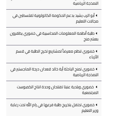
النمذجة الرياضية
أبو الرب يشيد بدعم الحكومة الكاتولونية لفلسطين في
مجالات التعليم
طلبة أنظمة المعلومات المحاسبية في خضوري يظفرون
بعشر منح
خضوري تنظم معرضاً لمشاريع تخرج الطلبة في قسم
الأزياء
خضوري تمنح الباحثة أية خالد قعدان درجة الماجستير في
النمذجة الرياضية
خضوري وبلدية عنبتا تفتتحان وحدة انتاج الكمبوست
المجتمعية
خضوري تحتفل بتخريج طلبة فرعها في رام الله تحت رعاية
وزير التعليم