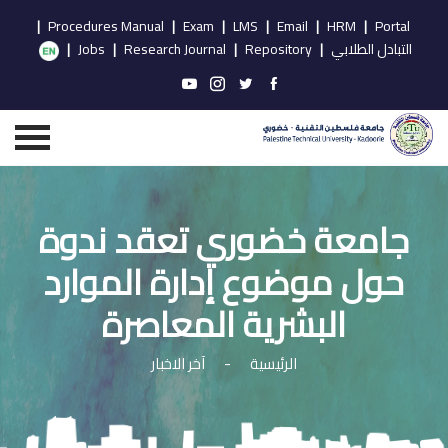
|
Procedures Manual
|
Exam
|
LMS
|
Email
|
HRM
|
Portal
التبادل الطلابي
|
Repository
|
Research Journal
|
Jobs
|
جامعة خضوري تعقد ندوة
حول موضوع إدارة الموارد
البشرية المعاصرة
الرئيسية
-
آخر الاخبار