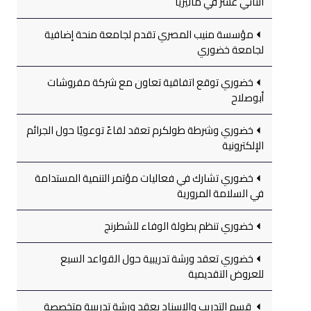
الثاني عشر في ماليزيا
مؤسسة منيب المصري تقدم لجامعة منحة إضافية
لجامعة خضوري
خضوري توقع اتفاقية تعاون مع شركة مفروشات
أبوصلاح
خضوري وشرطة طولكرم تعقد لقاءً توعويًا حول الجرائم
الإلكترونية
خضوري تشارك في فعاليات مؤتمر التنمية المستدامة
في السلامة المرورية
خضوري تنظم بطولة الوفاء للشطرنج
خضوري تعقد ورشة تدريبية حول القواعد السبع
للعروض التقديمية
قسم التدريب والإسناد يعقد ورشة تدريبية متخصصة