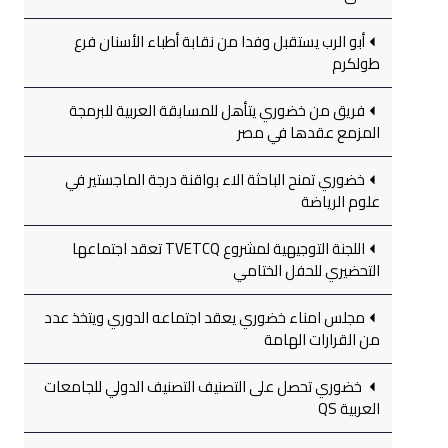
أبو الرب يستقبل وفدا من نقابة أطباء الأسنان فرع
طولكرم
فريق من خضوري يتأهل للمسابقة العربية للبرمجة
المزمع عقدها في مصر
خضوري تمنح الباحثة الاء بواقنة درجة الماجستير في
علوم الرياضة
اللجنة التوجيهية لمشروع TVETCQ تعقد اجتماعها
التحضيري للحفل الختامي
مجلس امناء خضوري يعقد اجتماعه الدوري ويتخذ عدد
من القرارات الهامة
خضوري تحصل على التصنيف التصنيف الدولي للجامعات
العربية QS