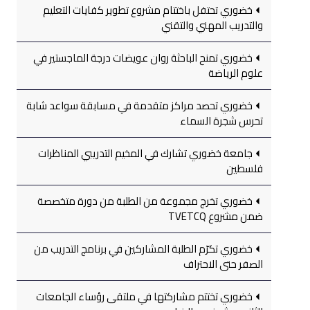
خضوري تحتفل باختتام مشروع تطوير كفايات التعليم
والتدريب المهني والتقني
خضوري تمنح الباحثة روان عويضات درجة الماجستير في
علوم الرياضة
خضوري تحصد مراكز متقدمة في مسابقة سواعد شابة
تحرس شجرة السماء
جامعة خضوري تشارك في المخيم التدريبي المناظرات
فلسطين
خضوري تخرج مجموعة من الطلبة من دورة متخصصة
ضمن مشروع TVETCQ
خضوري تكرّم الطلبة المشاركين في برنامج التدريب من
الصفر حتى الاحتراف
خضوري تختتم مشاركتها في ملتقى رؤساء الجامعات