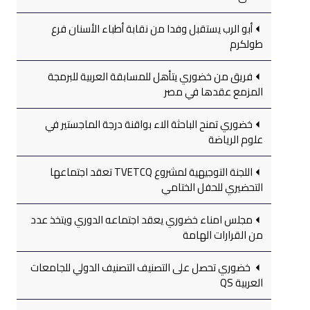
أبو الرب يستقبل وفدا من نقابة أطباء الأسنان فرع
طولكرم
فريق من خضوري يتأهل للمسابقة العربية للبرمجة
المزمع عقدها في مصر
خضوري تمنح الباحثة الاء بواقنة درجة الماجستير في
علوم الرياضة
اللجنة التوجيهية لمشروع TVETCQ تعقد اجتماعها
التحضيري للحفل الختامي
مجلس امناء خضوري يعقد اجتماعه الدوري ويتخذ عدد
من القرارات الهامة
خضوري تحصل على التصنيف التصنيف الدولي للجامعات
العربية QS