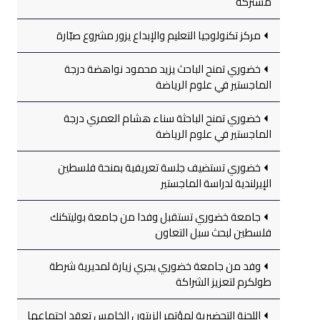
مشتركة
مركز تكنولوجيا التعليم والإبداع يزور مشروع صبّارة
خضوري تمنح الباحث يزيد محمود نواهضة درجة
الماجستير في علوم الرياضة
خضوري تمنح الباحثة سناء هشام العمري درجة
الماجستير في علوم الرياضة
خضوري تستضيف جلسة تعريفية بمنحة فلسطين
الإيرلندية لدراسة الماجستير
جامعة خضوري تستقبل وفدا من جامعة بوليتكنك
فلسطين لبحث سبل التعاون
وفد من جامعة خضوري يجري زيارة لمديرية شرطة
طولكرم لتعزيز الشراكة
اللجنة التحضيرية لمؤتمر الزيتون الخامس تعقد اجتماعها