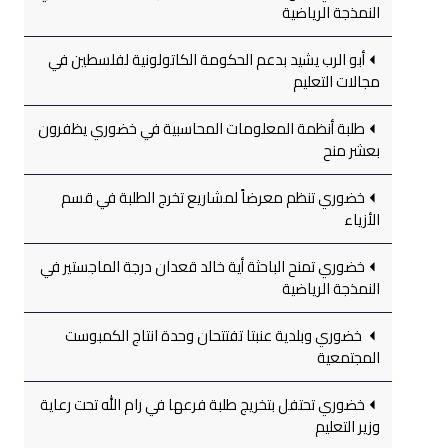
النمذجة الرياضية
أبو الرب يشيد بدعم الحكومة الكاتولونية لفلسطين في
مجالات التعليم
طلبة أنظمة المعلومات المحاسبية في خضوري يظفرون
بعشر منح
خضوري تنظم معرضاً لمشاريع تخرج الطلبة في قسم
الأزياء
خضوري تمنح الباحثة أية خالد قعدان درجة الماجستير في
النمذجة الرياضية
خضوري وبلدية عنبتا تفتتحان وحدة انتاج الكمبوست
المجتمعية
خضوري تحتفل بتخريج طلبة فرعها في رام الله تحت رعاية
وزير التعليم