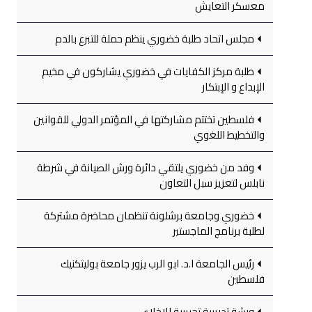
معسكر التعايش
مجلس اتحاد طلبة خضوري ينظم حملة للتبرع بالدم
طلبة مركز الكفايات في خضوري يشاركون في مخيم
الإبداع و الإبتكار
فلسطين تختتم مشاركتها في المؤتمر الدولي للقوانين
والتخطيط اللغوي
وفد من خضوري يلتقي دائرة ورش الصيانة في شرطة
نابلس لتعزيز سبل التعاون
خضوري وجامعة برشلونة تنظمان محاضرة مشتركة
لطلبة برنامج الماجستير
رئيس الجامعة ا.د. ابو الرب يزور جامعة بوليتكنيك
فلسطين
ورشة تدريبية تجريبية للإخلاء