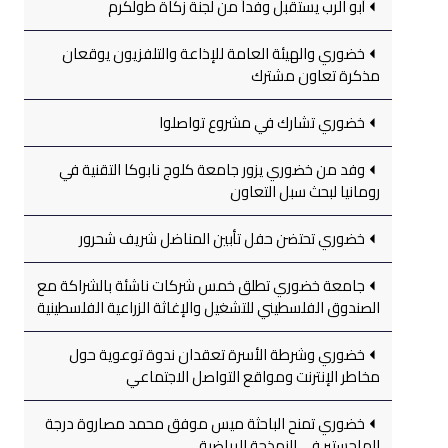
أبو الرب يستقبل وفداً من لجنة زكاة طولكرم
خضوري والهيئة العامة للإذاعة والتلفزيون يوقعان
مذكرة تعاون مشترك
خضوري تشارك في مشروع تواصلوا
وفد من خضوري يزور جامعة كلوج نابوكا التقنية في
رومانيا لبحث سبل التعاون
خضوري تحتضن حفل تأبين المناضل شريف شحرور
جامعة خضوري تطلق خمس شركات ناشئة بالشراكة مع
الصندوق الفلسطيني للتشغيل والإغاثة الزراعية الفلسطينية
خضوري وشرطة الأسرة تعقدان ندوة توعوية حول
مخاطر الإنترنت ومواقع التواصل الاجتماعي
خضوري تمنح الباحثة ميس موفق محمد مصاروة درجة
الماجستير في النمذجة الرياضية