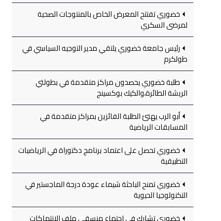
خضوري تفتتح المعرض الخاص بالمنتوجات الصحية
لمرضى السكري
رئيس جامعة خضوري يلتقي مدير التوجيه السياسي في
طولكرم
طلبة خضوري يحصدون مراكز متقدمة في بطولتي
الريشة الطائرة،والكيك بوكسينج
أبو الرب يهنئ الطلبة الفائزين بمراكز متقدمة في
المسابقات الرياضية
خضوري تحصل على اعتماد برنامج دكتوراة في الرياضيات
التطبيقية
خضوري تمنح الباحثة شيماء عودة درجة الماجستير في
التكنولوجيا الحيوية
خضوري تشارك في اجتماع منسقي ملف الانتهاكات