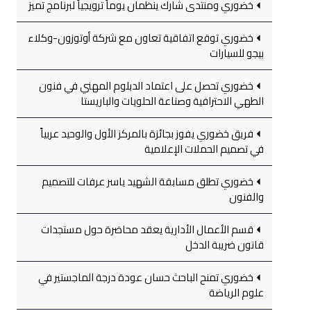
خضوري ومنتدى شارك ينظمان يوماً ترويجياً لبرنامج تميز
خضوري توقع اتفاقية تعاون مع شركة أوتوزون-وكلاء
بيجو للسيارات
خضوري تحصل على اعتماد الدبلوم المهني في فنون
الطهي الاحترافية وصناعة الحلويات والباريستا
فريق خضوري يفوز بجائزة بالمركز الأول والوحيد عربياً
في تصميم الحملات الإعلامية
خضوري تطلق مسابقة الشهيد ياسر عرفات للتصميم
والفنون
قسم الأعمال الأدارية يعقد محاضرة حول مستجدات
قانون ضريبة الدخل
خضوري تمنح الباحث حسان عودة درجة الماجستير في
علوم الرياضة