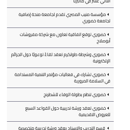
الثاني عشر في ماليزيا
مؤسسة منيب المصري تقدم لجامعة منحة إضافية
لجامعة خضوري
خضوري توقع اتفاقية تعاون مع شركة مفروشات
أبوصلاح
خضوري وشرطة طولكرم تعقد لقاءً توعويًا حول الجرائم
الإلكترونية
خضوري تشارك في فعاليات مؤتمر التنمية المستدامة
في السلامة المرورية
خضوري تنظم بطولة الوفاء للشطرنج
خضوري تعقد ورشة تدريبية حول القواعد السبع
للعروض التقديمية
قسم التدريب والإسناد يعقد ورشة تدريبية متخصصة