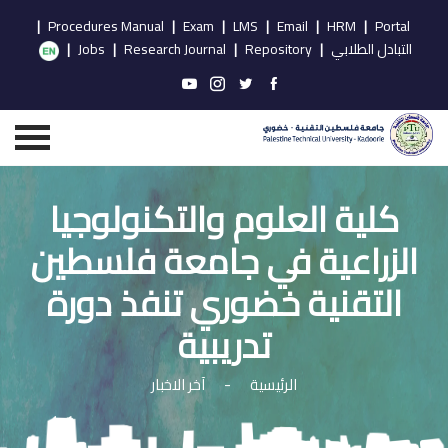
|
Procedures Manual
|
Exam
|
LMS
|
Email
|
HRM
|
Portal
التبادل الطلابي
|
Repository
|
Research Journal
|
Jobs
|
كلية العلوم والتكنولوجيا
الزراعية في جامعة فلسطين
التقنية خضوري تنفذ دورة
تدريبية
الرئيسية
-
آخر الاخبار