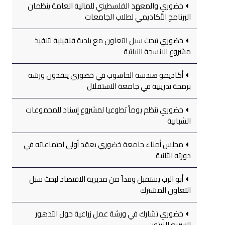
خضوري والمعهد الفلسطيني للمالية العامة ينظمان
البرنامج الأكاديمي لطلاب الجامعات
خضوري تبحث سبل التعاون مع بلدية قلقيلية لتنفيذ
مشروع الانسجة النباتية
أكاديمو هندسة الحاسوب في خضوري ينفذون ورشة
برمجة تدريبية في جامعة الاستقلال
خضوري تنظم يوماً تطوعيا لمشروع إسناد للمجموعات
الشبابية
مجلس أمناء جامعة خضوري يعقد أولى اجتماعاته في
دورته الثانية
أبو الرب يستقبل وفداً من مديرية الاقتصاد لبحث سبل
التعاون المشترك
خضوري تشارك في ورشة عمل زراعية حول التدهور
السريع للزيتون