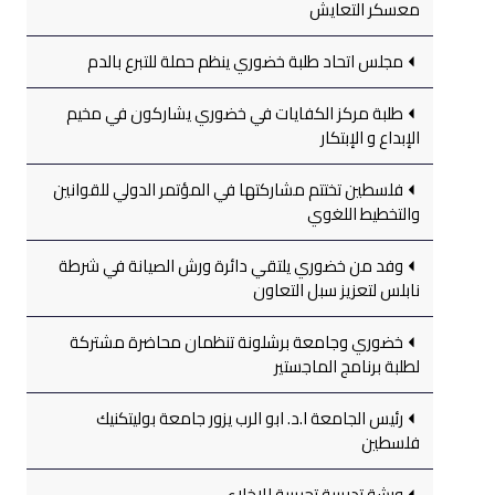
معسكر التعايش
مجلس اتحاد طلبة خضوري ينظم حملة للتبرع بالدم
طلبة مركز الكفايات في خضوري يشاركون في مخيم
الإبداع و الإبتكار
فلسطين تختتم مشاركتها في المؤتمر الدولي للقوانين
والتخطيط اللغوي
وفد من خضوري يلتقي دائرة ورش الصيانة في شرطة
نابلس لتعزيز سبل التعاون
خضوري وجامعة برشلونة تنظمان محاضرة مشتركة
لطلبة برنامج الماجستير
رئيس الجامعة ا.د. ابو الرب يزور جامعة بوليتكنيك
فلسطين
ورشة تدريبية تجريبية للإخلاء