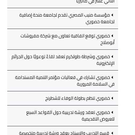
الثاني عشر في ماليزيا
مؤسسة منيب المصري تقدم لجامعة منحة إضافية
لجامعة خضوري
خضوري توقع اتفاقية تعاون مع شركة مفروشات
أبوصلاح
خضوري وشرطة طولكرم تعقد لقاءً توعويًا حول الجرائم
الإلكترونية
خضوري تشارك في فعاليات مؤتمر التنمية المستدامة
في السلامة المرورية
خضوري تنظم بطولة الوفاء للشطرنج
خضوري تعقد ورشة تدريبية حول القواعد السبع
للعروض التقديمية
قسم التدريب والإسناد يعقد ورشة تدريبية متخصصة