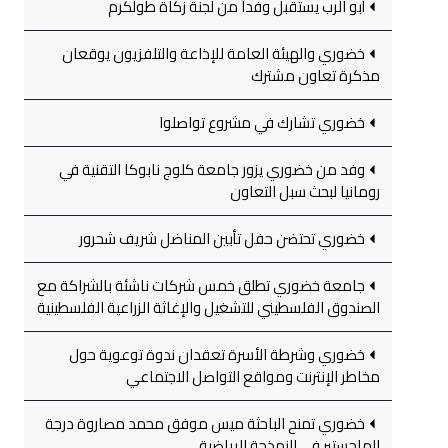
أبو الرب يستقبل وفداً من لجنة زكاة طولكرم
خضوري والهيئة العامة للإذاعة والتلفزيون يوقعان
مذكرة تعاون مشترك
خضوري تشارك في مشروع تواصلوا
وفد من خضوري يزور جامعة كلوج نابوكا التقنية في
رومانيا لبحث سبل التعاون
خضوري تحتضن حفل تأبين المناضل شريف شحرور
جامعة خضوري تطلق خمس شركات ناشئة بالشراكة مع
الصندوق الفلسطيني للتشغيل والإغاثة الزراعية الفلسطينية
خضوري وشرطة الأسرة تعقدان ندوة توعوية حول
مخاطر الإنترنت ومواقع التواصل الاجتماعي
خضوري تمنح الباحثة ميس موفق محمد مصاروة درجة
الماجستير في النمذجة الرياضية