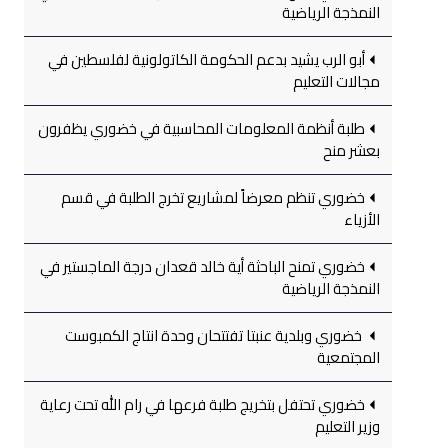
النمذجة الرياضية
أبو الرب يشيد بدعم الحكومة الكاتولونية لفلسطين في
مجالات التعليم
طلبة أنظمة المعلومات المحاسبية في خضوري يظفرون
بعشر منح
خضوري تنظم معرضاً لمشاريع تخرج الطلبة في قسم
الأزياء
خضوري تمنح الباحثة أية خالد قعدان درجة الماجستير في
النمذجة الرياضية
خضوري وبلدية عنبتا تفتتحان وحدة انتاج الكمبوست
المجتمعية
خضوري تحتفل بتخريج طلبة فرعها في رام الله تحت رعاية
وزير التعليم