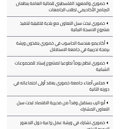
خضوري والمعهد الفلسطيني للمالية العامة ينظمان
البرنامج الأكاديمي لطلاب الجامعات
خضوري تبحث سبل التعاون مع بلدية قلقيلية لتنفيذ
مشروع الانسجة النباتية
أكاديمو هندسة الحاسوب في خضوري ينفذون ورشة
برمجة تدريبية في جامعة الاستقلال
خضوري تنظم يوماً تطوعيا لمشروع إسناد للمجموعات
الشبابية
مجلس أمناء جامعة خضوري يعقد أولى اجتماعاته في
دورته الثانية
أبو الرب يستقبل وفداً من مديرية الاقتصاد لبحث سبل
التعاون المشترك
خضوري تشارك في ورشة عمل زراعية حول التدهور
السريع للزيتون