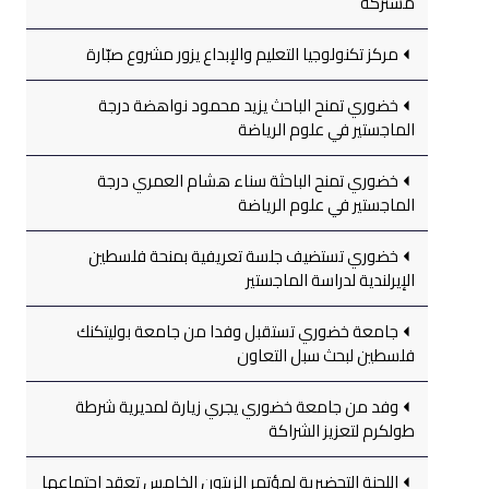
مشتركة
مركز تكنولوجيا التعليم والإبداع يزور مشروع صبّارة
خضوري تمنح الباحث يزيد محمود نواهضة درجة
الماجستير في علوم الرياضة
خضوري تمنح الباحثة سناء هشام العمري درجة
الماجستير في علوم الرياضة
خضوري تستضيف جلسة تعريفية بمنحة فلسطين
الإيرلندية لدراسة الماجستير
جامعة خضوري تستقبل وفدا من جامعة بوليتكنك
فلسطين لبحث سبل التعاون
وفد من جامعة خضوري يجري زيارة لمديرية شرطة
طولكرم لتعزيز الشراكة
اللجنة التحضيرية لمؤتمر الزيتون الخامس تعقد اجتماعها