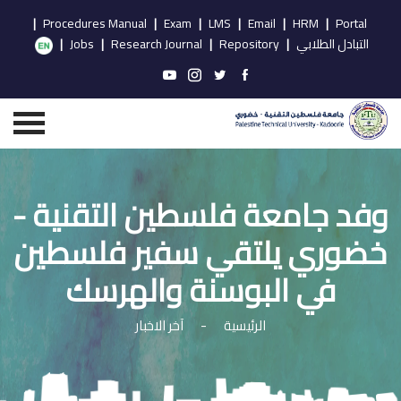
|
Procedures Manual
|
Exam
|
LMS
|
Email
|
HRM
|
Portal
التبادل الطلابي
|
Repository
|
Research Journal
|
Jobs
|
وفد جامعة فلسطين التقنية -
خضوري يلتقي سفير فلسطين
في البوسنة والهرسك
الرئيسية
-
آخر الاخبار