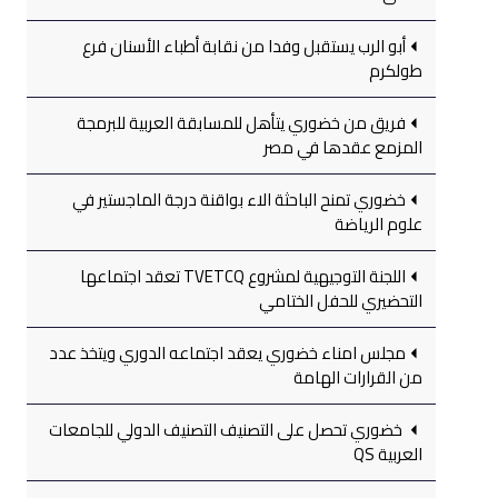
أبو الرب يستقبل وفدا من نقابة أطباء الأسنان فرع
طولكرم
فريق من خضوري يتأهل للمسابقة العربية للبرمجة
المزمع عقدها في مصر
خضوري تمنح الباحثة الاء بواقنة درجة الماجستير في
علوم الرياضة
اللجنة التوجيهية لمشروع TVETCQ تعقد اجتماعها
التحضيري للحفل الختامي
مجلس امناء خضوري يعقد اجتماعه الدوري ويتخذ عدد
من القرارات الهامة
خضوري تحصل على التصنيف التصنيف الدولي للجامعات
العربية QS