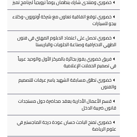
خضوري ومنتدى شارك ينظمان يوماً ترويجياً لبرنامج تميز
خضوري توقع اتفاقية تعاون مع شركة أوتوزون-وكلاء
بيجو للسيارات
خضوري تحصل على اعتماد الدبلوم المهني في فنون
الطهي الاحترافية وصناعة الحلويات والباريستا
فريق خضوري يفوز بجائزة بالمركز الأول والوحيد عربياً
في تصميم الحملات الإعلامية
خضوري تطلق مسابقة الشهيد ياسر عرفات للتصميم
والفنون
قسم الأعمال الأدارية يعقد محاضرة حول مستجدات
قانون ضريبة الدخل
خضوري تمنح الباحث حسان عودة درجة الماجستير في
علوم الرياضة