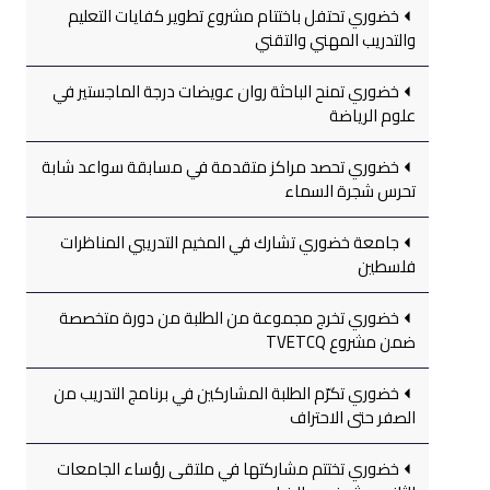
خضوري تحتفل باختتام مشروع تطوير كفايات التعليم
والتدريب المهني والتقني
خضوري تمنح الباحثة روان عويضات درجة الماجستير في
علوم الرياضة
خضوري تحصد مراكز متقدمة في مسابقة سواعد شابة
تحرس شجرة السماء
جامعة خضوري تشارك في المخيم التدريبي المناظرات
فلسطين
خضوري تخرج مجموعة من الطلبة من دورة متخصصة
ضمن مشروع TVETCQ
خضوري تكرّم الطلبة المشاركين في برنامج التدريب من
الصفر حتى الاحتراف
خضوري تختتم مشاركتها في ملتقى رؤساء الجامعات