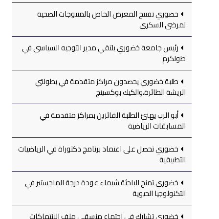
خضوري تفتتح المعرض الخاص بالمنتوجات الصحية
لمرضى السكري
رئيس جامعة خضوري يلتقي مدير التوجيه السياسي في
طولكرم
طلبة خضوري يحصدون مراكز متقدمة في بطولتي
الريشة الطائرة،والكيك بوكسينج
أبو الرب يهنئ الطلبة الفائزين بمراكز متقدمة في
المسابقات الرياضية
خضوري تحصل على اعتماد برنامج دكتوراة في الرياضيات
التطبيقية
خضوري تمنح الباحثة شيماء عودة درجة الماجستير في
التكنولوجيا الحيوية
خضوري تشارك في اجتماع منسقي ملف الانتهاكات