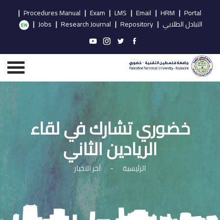
|
Procedures Manual
|
Exam
|
LMS
|
Email
|
HRM
|
Portal
التبادل الطلابي
|
Repository
|
Research Journal
|
Jobs
|
خضوري تشارك في لقاء
الريادين الثاني
الرئيسية
-
آخر الاخبار