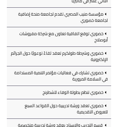
الثاني عشر في ماليزيا
مؤسسة منيب المصري تقدم لجامعة منحة إضافية
لجامعة خضوري
خضوري توقع اتفاقية تعاون مع شركة مفروشات
أبوصلاح
خضوري وشرطة طولكرم تعقد لقاءً توعويًا حول الجرائم
الإلكترونية
خضوري تشارك في فعاليات مؤتمر التنمية المستدامة
في السلامة المرورية
خضوري تنظم بطولة الوفاء للشطرنج
خضوري تعقد ورشة تدريبية حول القواعد السبع
للعروض التقديمية
قسم التدريب والإسناد يعقد ورشة تدريبية متخصصة