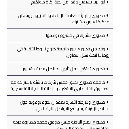
أبو الرب يستقبل وفداً من لجنة زكاة طولكرم
خضوري والهيئة العامة للإذاعة والتلفزيون يوقعان
مذكرة تعاون مشترك
خضوري تشارك في مشروع تواصلوا
وفد من خضوري يزور جامعة كلوج نابوكا التقنية في
رومانيا لبحث سبل التعاون
خضوري تحتضن حفل تأبين المناضل شريف شحرور
جامعة خضوري تطلق خمس شركات ناشئة بالشراكة مع
الصندوق الفلسطيني للتشغيل والإغاثة الزراعية الفلسطينية
خضوري وشرطة الأسرة تعقدان ندوة توعوية حول
مخاطر الإنترنت ومواقع التواصل الاجتماعي
خضوري تمنح الباحثة ميس موفق محمد مصاروة درجة
الماجستير في النمذجة الرياضية