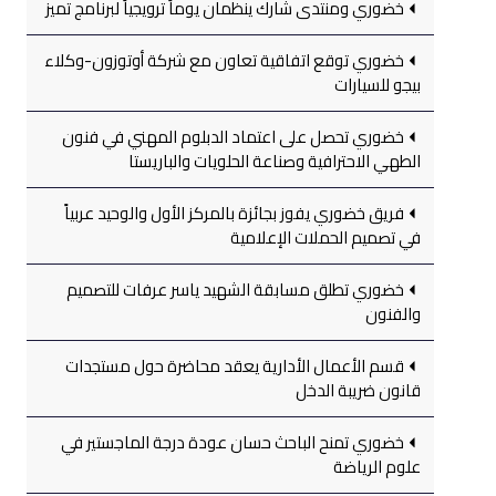
خضوري ومنتدى شارك ينظمان يوماً ترويجياً لبرنامج تميز
خضوري توقع اتفاقية تعاون مع شركة أوتوزون-وكلاء
بيجو للسيارات
خضوري تحصل على اعتماد الدبلوم المهني في فنون
الطهي الاحترافية وصناعة الحلويات والباريستا
فريق خضوري يفوز بجائزة بالمركز الأول والوحيد عربياً
في تصميم الحملات الإعلامية
خضوري تطلق مسابقة الشهيد ياسر عرفات للتصميم
والفنون
قسم الأعمال الأدارية يعقد محاضرة حول مستجدات
قانون ضريبة الدخل
خضوري تمنح الباحث حسان عودة درجة الماجستير في
علوم الرياضة