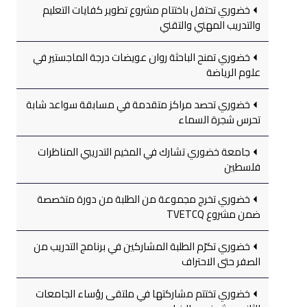
خضوري تحتفل باختتام مشروع تطوير كفايات التعليم
والتدريب المهني والتقني
خضوري تمنح الباحثة روان عويضات درجة الماجستير في
علوم الرياضة
خضوري تحصد مراكز متقدمة في مسابقة سواعد شابة
تحرس شجرة السماء
جامعة خضوري تشارك في المخيم التدريبي المناظرات
فلسطين
خضوري تخرج مجموعة من الطلبة من دورة متخصصة
ضمن مشروع TVETCQ
خضوري تكرّم الطلبة المشاركين في برنامج التدريب من
الصفر حتى الاحتراف
خضوري تختتم مشاركتها في ملتقى رؤساء الجامعات