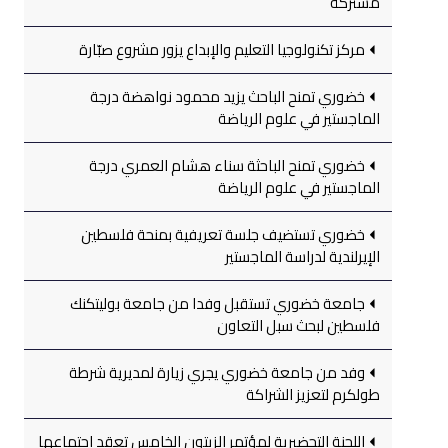
مشتركة
مركز تكنولوجيا التعليم والإبداع يزور مشروع صبّارة
خضوري تمنح الباحث يزيد محمود نواهضة درجة
الماجستير في علوم الرياضة
خضوري تمنح الباحثة سناء هشام العمري درجة
الماجستير في علوم الرياضة
خضوري تستضيف جلسة تعريفية بمنحة فلسطين
الإيرلندية لدراسة الماجستير
جامعة خضوري تستقبل وفدا من جامعة بوليتكنك
فلسطين لبحث سبل التعاون
وفد من جامعة خضوري يجري زيارة لمديرية شرطة
طولكرم لتعزيز الشراكة
اللجنة التحضيرية لمؤتمر الزيتون الخامس تعقد اجتماعها