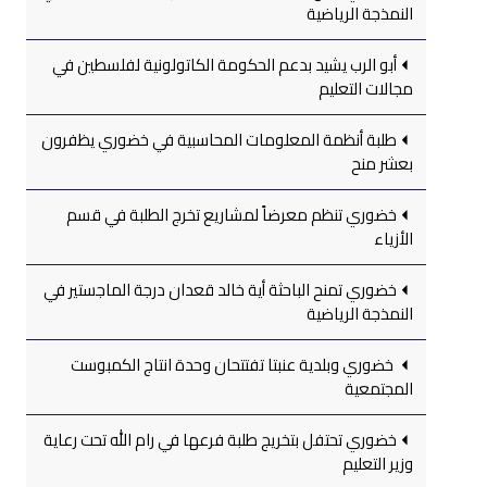
النمذجة الرياضية
أبو الرب يشيد بدعم الحكومة الكاتولونية لفلسطين في
مجالات التعليم
طلبة أنظمة المعلومات المحاسبية في خضوري يظفرون
بعشر منح
خضوري تنظم معرضاً لمشاريع تخرج الطلبة في قسم
الأزياء
خضوري تمنح الباحثة أية خالد قعدان درجة الماجستير في
النمذجة الرياضية
خضوري وبلدية عنبتا تفتتحان وحدة انتاج الكمبوست
المجتمعية
خضوري تحتفل بتخريج طلبة فرعها في رام الله تحت رعاية
وزير التعليم