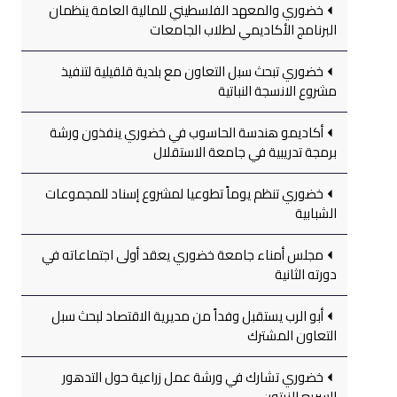
خضوري والمعهد الفلسطيني للمالية العامة ينظمان
البرنامج الأكاديمي لطلاب الجامعات
خضوري تبحث سبل التعاون مع بلدية قلقيلية لتنفيذ
مشروع الانسجة النباتية
أكاديمو هندسة الحاسوب في خضوري ينفذون ورشة
برمجة تدريبية في جامعة الاستقلال
خضوري تنظم يوماً تطوعيا لمشروع إسناد للمجموعات
الشبابية
مجلس أمناء جامعة خضوري يعقد أولى اجتماعاته في
دورته الثانية
أبو الرب يستقبل وفداً من مديرية الاقتصاد لبحث سبل
التعاون المشترك
خضوري تشارك في ورشة عمل زراعية حول التدهور
السريع للزيتون