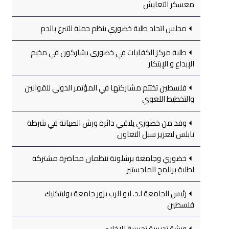
معسكر التعايش
مجلس اتحاد طلبة خضوري ينظم حملة للتبرع بالدم
طلبة مركز الكفايات في خضوري يشاركون في مخيم
الإبداع و الإبتكار
فلسطين تختتم مشاركتها في المؤتمر الدولي للقوانين
والتخطيط اللغوي
وفد من خضوري يلتقي دائرة ورش الصيانة في شرطة
نابلس لتعزيز سبل التعاون
خضوري وجامعة برشلونة تنظمان محاضرة مشتركة
لطلبة برنامج الماجستير
رئيس الجامعة ا.د. ابو الرب يزور جامعة بوليتكنيك
فلسطين
ورشة تدريبية تجريبية للإخلاء