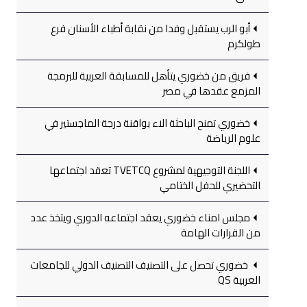
أبو الرب يستقبل وفدا من نقابة أطباء الأسنان فرع
طولكرم
فريق من خضوري يتأهل للمسابقة العربية للبرمجة
المزمع عقدها في مصر
خضوري تمنح الباحثة الاء بواقنة درجة الماجستير في
علوم الرياضة
اللجنة التوجيهية لمشروع TVETCQ تعقد اجتماعها
التحضيري للحفل الختامي
مجلس امناء خضوري يعقد اجتماعه الدوري ويتخذ عدد
من القرارات الهامة
خضوري تحصل على التصنيف التصنيف الدولي للجامعات
العربية QS