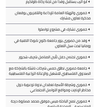
أبو الرب يستقبل وفداً من لجنة زكاة طولكرم
خضوري والهيئة العامة للإذاعة والتلفزيون يوقعان
مذكرة تعاون مشترك
خضوري تشارك في مشروع تواصلوا
وفد من خضوري يزور جامعة كلوج نابوكا التقنية في
رومانيا لبحث سبل التعاون
خضوري تحتضن حفل تأبين المناضل شريف شحرور
جامعة خضوري تطلق خمس شركات ناشئة بالشراكة مع
الصندوق الفلسطيني للتشغيل والإغاثة الزراعية الفلسطينية
خضوري وشرطة الأسرة تعقدان ندوة توعوية حول
مخاطر الإنترنت ومواقع التواصل الاجتماعي
خضوري تمنح الباحثة ميس موفق محمد مصاروة درجة
الماجستير في النمذجة الرياضية