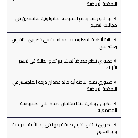
النمذجة الرياضية
أبو الرب يشيد بدعم الحكومة الكاتولونية لفلسطين في
مجالات التعليم
طلبة أنظمة المعلومات المحاسبية في خضوري يظفرون
بعشر منح
خضوري تنظم معرضاً لمشاريع تخرج الطلبة في قسم
الأزياء
خضوري تمنح الباحثة أية خالد قعدان درجة الماجستير في
النمذجة الرياضية
خضوري وبلدية عنبتا تفتتحان وحدة انتاج الكمبوست
المجتمعية
خضوري تحتفل بتخريج طلبة فرعها في رام الله تحت رعاية
وزير التعليم