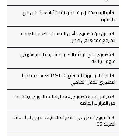
أبو الرب يستقبل وفدا من نقابة أطباء الأسنان فرع
طولكرم
فريق من خضوري يتأهل للمسابقة العربية للبرمجة
المزمع عقدها في مصر
خضوري تمنح الباحثة الاء بواقنة درجة الماجستير في
علوم الرياضة
اللجنة التوجيهية لمشروع TVETCQ تعقد اجتماعها
التحضيري للحفل الختامي
مجلس امناء خضوري يعقد اجتماعه الدوري ويتخذ عدد
من القرارات الهامة
خضوري تحصل على التصنيف التصنيف الدولي للجامعات
العربية QS