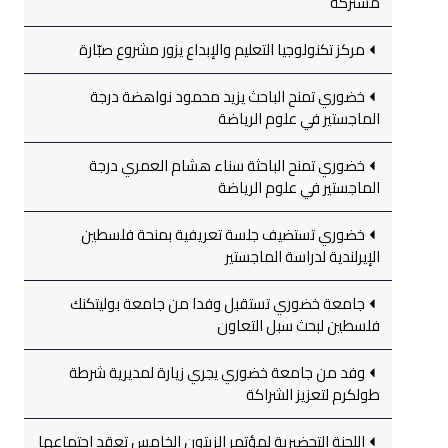
مشتركة
مركز تكنولوجيا التعليم والإبداع يزور مشروع صبّارة
خضوري تمنح الباحث يزيد محمود نواهضة درجة
الماجستير في علوم الرياضة
خضوري تمنح الباحثة سناء هشام العمري درجة
الماجستير في علوم الرياضة
خضوري تستضيف جلسة تعريفية بمنحة فلسطين
الإيرلندية لدراسة الماجستير
جامعة خضوري تستقبل وفدا من جامعة بوليتكنك
فلسطين لبحث سبل التعاون
وفد من جامعة خضوري يجري زيارة لمديرية شرطة
طولكرم لتعزيز الشراكة
اللجنة التحضيرية لمؤتمر الزيتون الخامس تعقد اجتماعها