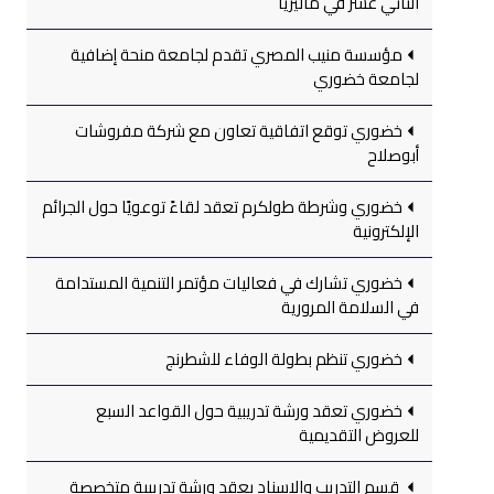
الثاني عشر في ماليزيا
مؤسسة منيب المصري تقدم لجامعة منحة إضافية
لجامعة خضوري
خضوري توقع اتفاقية تعاون مع شركة مفروشات
أبوصلاح
خضوري وشرطة طولكرم تعقد لقاءً توعويًا حول الجرائم
الإلكترونية
خضوري تشارك في فعاليات مؤتمر التنمية المستدامة
في السلامة المرورية
خضوري تنظم بطولة الوفاء للشطرنج
خضوري تعقد ورشة تدريبية حول القواعد السبع
للعروض التقديمية
قسم التدريب والإسناد يعقد ورشة تدريبية متخصصة