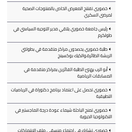
خضوري تفتتح المعرض الخاص بالمنتوجات الصحية
لمرضى السكري
رئيس جامعة خضوري يلتقي مدير التوجيه السياسي في
طولكرم
طلبة خضوري يحصدون مراكز متقدمة في بطولتي
الريشة الطائرة،والكيك بوكسينج
أبو الرب يهنئ الطلبة الفائزين بمراكز متقدمة في
المسابقات الرياضية
خضوري تحصل على اعتماد برنامج دكتوراة في الرياضيات
التطبيقية
خضوري تمنح الباحثة شيماء عودة درجة الماجستير في
التكنولوجيا الحيوية
خضوري تشارك في اجتماع منسقي ملف الانتهاكات