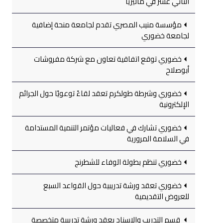
الثاني عشر في ماليزيا
مؤسسة منيب المصري تقدم لجامعة منحة إضافية
لجامعة خضوري
خضوري توقع اتفاقية تعاون مع شركة مفروشات
أبوصلاح
خضوري وشرطة طولكرم تعقد لقاءً توعويًا حول الجرائم
الإلكترونية
خضوري تشارك في فعاليات مؤتمر التنمية المستدامة
في السلامة المرورية
خضوري تنظم بطولة الوفاء للشطرنج
خضوري تعقد ورشة تدريبية حول القواعد السبع
للعروض التقديمية
قسم التدريب والإسناد يعقد ورشة تدريبية متخصصة