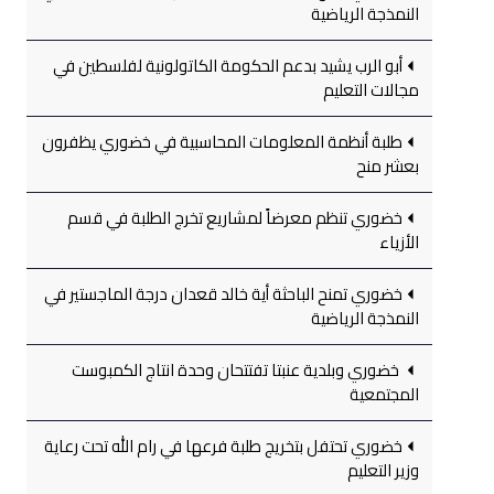
النمذجة الرياضية
أبو الرب يشيد بدعم الحكومة الكاتولونية لفلسطين في
مجالات التعليم
طلبة أنظمة المعلومات المحاسبية في خضوري يظفرون
بعشر منح
خضوري تنظم معرضاً لمشاريع تخرج الطلبة في قسم
الأزياء
خضوري تمنح الباحثة أية خالد قعدان درجة الماجستير في
النمذجة الرياضية
خضوري وبلدية عنبتا تفتتحان وحدة انتاج الكمبوست
المجتمعية
خضوري تحتفل بتخريج طلبة فرعها في رام الله تحت رعاية
وزير التعليم