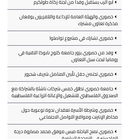
أبو الرب يستقبل وفداً من لجنة زكاة طولكرم
خضوري والهيئة العامة للإذاعة والتلفزيون يوقعان
مذكرة تعاون مشترك
خضوري تشارك في مشروع تواصلوا
وفد من خضوري يزور جامعة كلوج نابوكا التقنية في
رومانيا لبحث سبل التعاون
خضوري تحتضن حفل تأبين المناضل شريف شحرور
جامعة خضوري تطلق خمس شركات ناشئة بالشراكة مع
الصندوق الفلسطيني للتشغيل والإغاثة الزراعية الفلسطينية
خضوري وشرطة الأسرة تعقدان ندوة توعوية حول
مخاطر الإنترنت ومواقع التواصل الاجتماعي
خضوري تمنح الباحثة ميس موفق محمد مصاروة درجة
الماجستير في النمذجة الرياضية