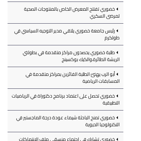
خضوري تفتتح المعرض الخاص بالمنتوجات الصحية
لمرضى السكري
رئيس جامعة خضوري يلتقي مدير التوجيه السياسي في
طولكرم
طلبة خضوري يحصدون مراكز متقدمة في بطولتي
الريشة الطائرة،والكيك بوكسينج
أبو الرب يهنئ الطلبة الفائزين بمراكز متقدمة في
المسابقات الرياضية
خضوري تحصل على اعتماد برنامج دكتوراة في الرياضيات
التطبيقية
خضوري تمنح الباحثة شيماء عودة درجة الماجستير في
التكنولوجيا الحيوية
خضوري تشارك في اجتماع منسقي ملف الانتهاكات