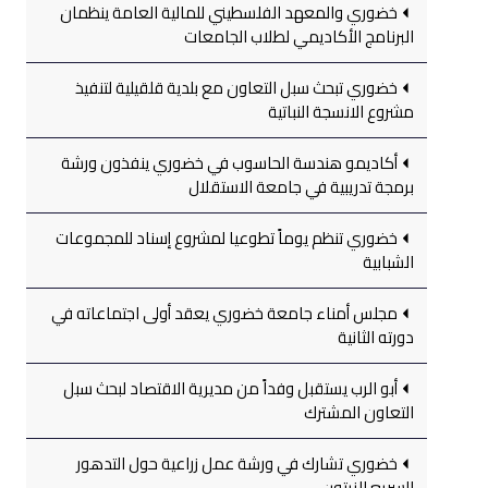
خضوري والمعهد الفلسطيني للمالية العامة ينظمان
البرنامج الأكاديمي لطلاب الجامعات
خضوري تبحث سبل التعاون مع بلدية قلقيلية لتنفيذ
مشروع الانسجة النباتية
أكاديمو هندسة الحاسوب في خضوري ينفذون ورشة
برمجة تدريبية في جامعة الاستقلال
خضوري تنظم يوماً تطوعيا لمشروع إسناد للمجموعات
الشبابية
مجلس أمناء جامعة خضوري يعقد أولى اجتماعاته في
دورته الثانية
أبو الرب يستقبل وفداً من مديرية الاقتصاد لبحث سبل
التعاون المشترك
خضوري تشارك في ورشة عمل زراعية حول التدهور
السريع للزيتون