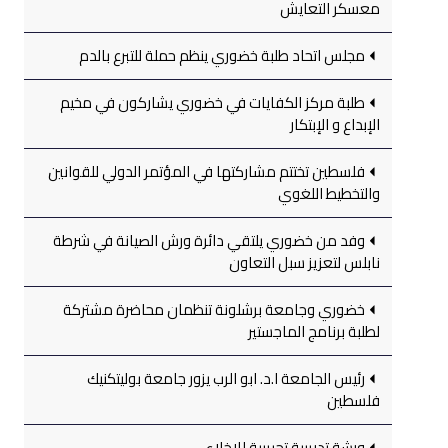
معسكر التعايش
مجلس اتحاد طلبة خضوري ينظم حملة للتبرع بالدم
طلبة مركز الكفايات في خضوري يشاركون في مخيم
الإبداع و الإبتكار
فلسطين تختتم مشاركتها في المؤتمر الدولي للقوانين
والتخطيط اللغوي
وفد من خضوري يلتقي دائرة ورش الصيانة في شرطة
نابلس لتعزيز سبل التعاون
خضوري وجامعة برشلونة تنظمان محاضرة مشتركة
لطلبة برنامج الماجستير
رئيس الجامعة ا.د. ابو الرب يزور جامعة بوليتكنيك
فلسطين
ورشة تدريبية تجريبية للإخلاء