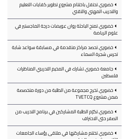
خضوري تحتفل باختتام مشروع تطوير كفايات التعليم
والتدريب المهني والتقني
خضوري تمنح الباحثة روان عويضات درجة الماجستير في
علوم الرياضة
خضوري تحصد مراكز متقدمة في مسابقة سواعد شابة
تحرس شجرة السماء
جامعة خضوري تشارك في المخيم التدريبي المناظرات
فلسطين
خضوري تخرج مجموعة من الطلبة من دورة متخصصة
ضمن مشروع TVETCQ
خضوري تكرّم الطلبة المشاركين في برنامج التدريب من
الصفر حتى الاحتراف
خضوري تختتم مشاركتها في ملتقى رؤساء الجامعات