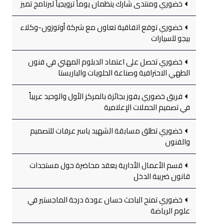
خضوري ومنتدى شارك ينظمان يوماً ترويجياً لبرنامج تميز
خضوري توقع اتفاقية تعاون مع شركة أوتوزون-وكلاء
بيجو للسيارات
خضوري تحصل على اعتماد الدبلوم المهني في فنون
الطهي الاحترافية وصناعة الحلويات والباريستا
فريق خضوري يفوز بجائزة بالمركز الأول والوحيد عربياً
في تصميم الحملات الإعلامية
خضوري تطلق مسابقة الشهيد ياسر عرفات للتصميم
والفنون
قسم الأعمال الأدارية يعقد محاضرة حول مستجدات
قانون ضريبة الدخل
خضوري تمنح الباحث حسان عودة درجة الماجستير في
علوم الرياضة