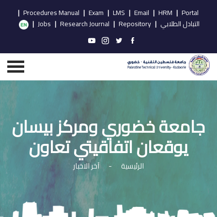
|
Procedures Manual
|
Exam
|
LMS
|
Email
|
HRM
|
Portal
التبادل الطلابي
|
Repository
|
Research Journal
|
Jobs
|
جامعة خضوري ومركز بيسان
يوقعان اتفاقيتي تعاون
الرئيسية
-
آخر الاخبار