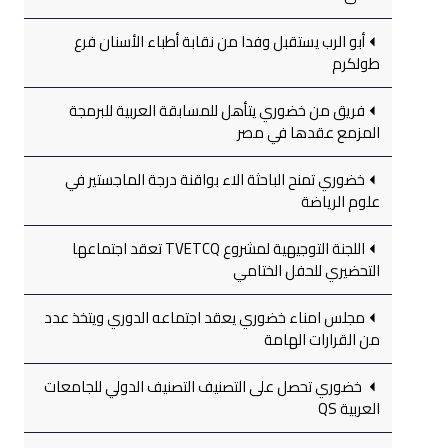
أبو الرب يستقبل وفدا من نقابة أطباء الأسنان فرع
طولكرم
فريق من خضوري يتأهل للمسابقة العربية للبرمجة
المزمع عقدها في مصر
خضوري تمنح الباحثة الاء بواقنة درجة الماجستير في
علوم الرياضة
اللجنة التوجيهية لمشروع TVETCQ تعقد اجتماعها
التحضيري للحفل الختامي
مجلس امناء خضوري يعقد اجتماعه الدوري ويتخذ عدد
من القرارات الهامة
خضوري تحصل على التصنيف التصنيف الدولي للجامعات
العربية QS