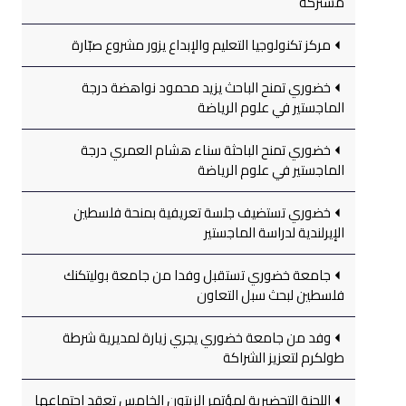
مشتركة
مركز تكنولوجيا التعليم والإبداع يزور مشروع صبّارة
خضوري تمنح الباحث يزيد محمود نواهضة درجة
الماجستير في علوم الرياضة
خضوري تمنح الباحثة سناء هشام العمري درجة
الماجستير في علوم الرياضة
خضوري تستضيف جلسة تعريفية بمنحة فلسطين
الإيرلندية لدراسة الماجستير
جامعة خضوري تستقبل وفدا من جامعة بوليتكنك
فلسطين لبحث سبل التعاون
وفد من جامعة خضوري يجري زيارة لمديرية شرطة
طولكرم لتعزيز الشراكة
اللجنة التحضيرية لمؤتمر الزيتون الخامس تعقد اجتماعها