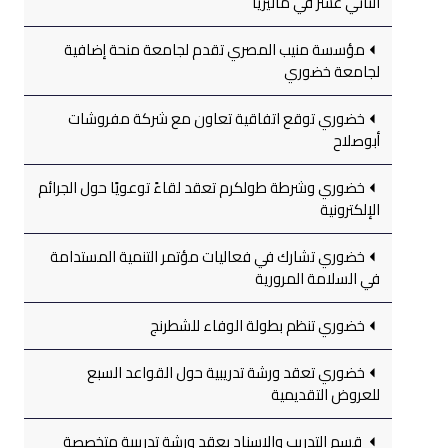
الثاني عشر في ماليزيا
مؤسسة منيب المصري تقدم لجامعة منحة إضافية
لجامعة خضوري
خضوري توقع اتفاقية تعاون مع شركة مفروشات
أبوصلاح
خضوري وشرطة طولكرم تعقد لقاءً توعويًا حول الجرائم
الإلكترونية
خضوري تشارك في فعاليات مؤتمر التنمية المستدامة
في السلامة المرورية
خضوري تنظم بطولة الوفاء للشطرنج
خضوري تعقد ورشة تدريبية حول القواعد السبع
للعروض التقديمية
قسم التدريب والإسناد يعقد ورشة تدريبية متخصصة