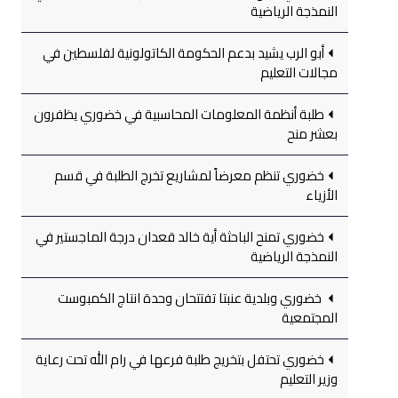
النمذجة الرياضية
أبو الرب يشيد بدعم الحكومة الكاتولونية لفلسطين في
مجالات التعليم
طلبة أنظمة المعلومات المحاسبية في خضوري يظفرون
بعشر منح
خضوري تنظم معرضاً لمشاريع تخرج الطلبة في قسم
الأزياء
خضوري تمنح الباحثة أية خالد قعدان درجة الماجستير في
النمذجة الرياضية
خضوري وبلدية عنبتا تفتتحان وحدة انتاج الكمبوست
المجتمعية
خضوري تحتفل بتخريج طلبة فرعها في رام الله تحت رعاية
وزير التعليم