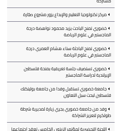
مشتركة
مركز تكنولوجيا التعليم والإبداع يزور مشروع صبّارة
خضوري تمنح الباحث يزيد محمود نواهضة درجة
الماجستير في علوم الرياضة
خضوري تمنح الباحثة سناء هشام العمري درجة
الماجستير في علوم الرياضة
خضوري تستضيف جلسة تعريفية بمنحة فلسطين
الإيرلندية لدراسة الماجستير
جامعة خضوري تستقبل وفدا من جامعة بوليتكنك
فلسطين لبحث سبل التعاون
وفد من جامعة خضوري يجري زيارة لمديرية شرطة
طولكرم لتعزيز الشراكة
اللجنة التحضيرية لمؤتمر الزيتون الخامس تعقد اجتماعها