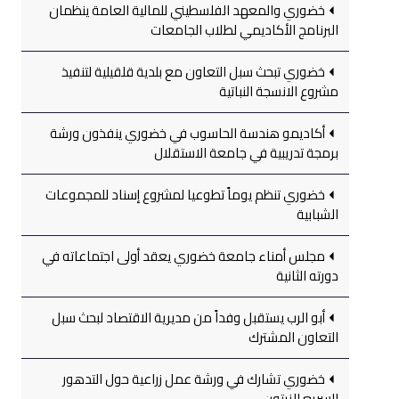
خضوري والمعهد الفلسطيني للمالية العامة ينظمان
البرنامج الأكاديمي لطلاب الجامعات
خضوري تبحث سبل التعاون مع بلدية قلقيلية لتنفيذ
مشروع الانسجة النباتية
أكاديمو هندسة الحاسوب في خضوري ينفذون ورشة
برمجة تدريبية في جامعة الاستقلال
خضوري تنظم يوماً تطوعيا لمشروع إسناد للمجموعات
الشبابية
مجلس أمناء جامعة خضوري يعقد أولى اجتماعاته في
دورته الثانية
أبو الرب يستقبل وفداً من مديرية الاقتصاد لبحث سبل
التعاون المشترك
خضوري تشارك في ورشة عمل زراعية حول التدهور
السريع للزيتون