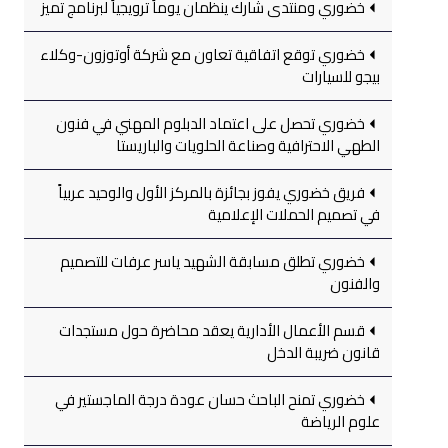
خضوري ومنتدى شارك ينظمان يوماً ترويجياً لبرنامج تميز
خضوري توقع اتفاقية تعاون مع شركة أوتوزون-وكلاء
بيجو للسيارات
خضوري تحصل على اعتماد الدبلوم المهني في فنون
الطهي الاحترافية وصناعة الحلويات والباريستا
فريق خضوري يفوز بجائزة بالمركز الأول والوحيد عربياً
في تصميم الحملات الإعلامية
خضوري تطلق مسابقة الشهيد ياسر عرفات للتصميم
والفنون
قسم الأعمال الأدارية يعقد محاضرة حول مستجدات
قانون ضريبة الدخل
خضوري تمنح الباحث حسان عودة درجة الماجستير في
علوم الرياضة