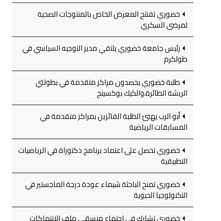
خضوري تفتتح المعرض الخاص بالمنتوجات الصحية
لمرضى السكري
رئيس جامعة خضوري يلتقي مدير التوجيه السياسي في
طولكرم
طلبة خضوري يحصدون مراكز متقدمة في بطولتي
الريشة الطائرة،والكيك بوكسينج
أبو الرب يهنئ الطلبة الفائزين بمراكز متقدمة في
المسابقات الرياضية
خضوري تحصل على اعتماد برنامج دكتوراة في الرياضيات
التطبيقية
خضوري تمنح الباحثة شيماء عودة درجة الماجستير في
التكنولوجيا الحيوية
خضوري تشارك في اجتماع منسقي ملف الانتهاكات