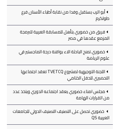
أبو الرب يستقبل وفدا من نقابة أطباء الأسنان فرع
طولكرم
فريق من خضوري يتأهل للمسابقة العربية للبرمجة
المزمع عقدها في مصر
خضوري تمنح الباحثة الاء بواقنة درجة الماجستير في
علوم الرياضة
اللجنة التوجيهية لمشروع TVETCQ تعقد اجتماعها
التحضيري للحفل الختامي
مجلس امناء خضوري يعقد اجتماعه الدوري ويتخذ عدد
من القرارات الهامة
خضوري تحصل على التصنيف التصنيف الدولي للجامعات
العربية QS