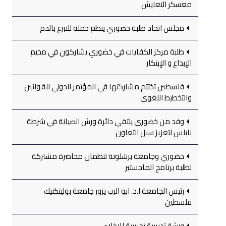
معسكر التعايش
مجلس اتحاد طلبة خضوري ينظم حملة للتبرع بالدم
طلبة مركز الكفايات في خضوري يشاركون في مخيم
الإبداع و الإبتكار
فلسطين تختتم مشاركتها في المؤتمر الدولي للقوانين
والتخطيط اللغوي
وفد من خضوري يلتقي دائرة ورش الصيانة في شرطة
نابلس لتعزيز سبل التعاون
خضوري وجامعة برشلونة تنظمان محاضرة مشتركة
لطلبة برنامج الماجستير
رئيس الجامعة ا.د. ابو الرب يزور جامعة بوليتكنيك
فلسطين
ورشة تدريبية تجريبية للإخلاء