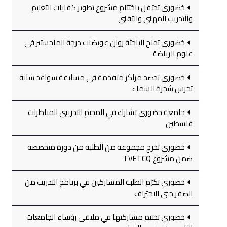
خضوري تحتفل باختتام مشروع تطوير كفايات التعليم
والتدريب المهني والتقني
خضوري تمنح الباحثة روان عويضات درجة الماجستير في
علوم الرياضة
خضوري تحصد مراكز متقدمة في مسابقة سواعد شابة
تحرس شجرة السماء
جامعة خضوري تشارك في المخيم التدريبي المناظرات
فلسطين
خضوري تخرج مجموعة من الطلبة من دورة متخصصة
ضمن مشروع TVETCQ
خضوري تكرّم الطلبة المشاركين في برنامج التدريب من
الصفر حتى الاحتراف
خضوري تختتم مشاركتها في ملتقى رؤساء الجامعات