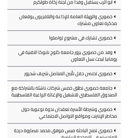
أبو الرب يستقبل وفداً من لجنة زكاة طولكرم
خضوري والهيئة العامة للإذاعة والتلفزيون يوقعان
مذكرة تعاون مشترك
خضوري تشارك في مشروع تواصلوا
وفد من خضوري يزور جامعة كلوج نابوكا التقنية في
رومانيا لبحث سبل التعاون
خضوري تحتضن حفل تأبين المناضل شريف شحرور
جامعة خضوري تطلق خمس شركات ناشئة بالشراكة مع
الصندوق الفلسطيني للتشغيل والإغاثة الزراعية الفلسطينية
خضوري وشرطة الأسرة تعقدان ندوة توعوية حول
مخاطر الإنترنت ومواقع التواصل الاجتماعي
خضوري تمنح الباحثة ميس موفق محمد مصاروة درجة
الماجستير في النمذجة الرياضية