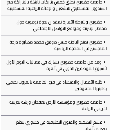
جامعة خضوري تطلق خمس شركات ناشئة بالشراكة مع
الصندوق الفلسطيني للتشغيل والإغاثة الزراعية الفلسطينية
خضوري وشرطة الأسرة تعقدان ندوة توعوية حول
مخاطر الإنترنت ومواقع التواصل الاجتماعي
خضوري تمنح الباحثة ميس موفق محمد مصاروة درجة
الماجستير في النمذجة الرياضية
وفد من جامعة خضوري يشارك في فعاليات اليوم الأول
لأسبوع الموظفين الدولي في أنقرة
كلية الأعمال والاقتصاد في فرع الجامعة بالعروب تحتفي
بطلبتها المتفوقين
جامعة خضوري ومؤسسة الأرض تعقدان ورشة تدريبية
لخريجي الزراعة
قسم التصميم والفنون التطبيقية في خضوري ينظم
معرض أبعاد