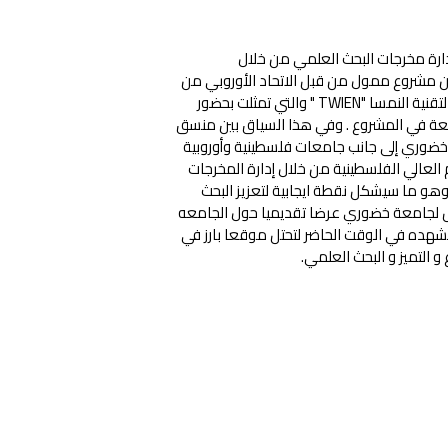
ارة مخرجات البحث العلمي من خلال
 مشروع ممول من قبل الاتحاد الأوروبي من
خلال برنامج Erasmus+ التي أقيمت نهاية الشهر الماضي في جامعة فينا التقنية النمسا "TWIEN " والتي تمثلت بحضور
عة في المشروع . وفي هذا السياق بين منسق
خضوري إلى جانب جامعات فلسطينية وأوروبية
 العالي الفلسطينية من خلال إدارة المخرجات
و ما سيشكل نقطة ايجابية لتعزيز البحث
ثل لجامعة خضوري عرضا تقديميا حول الجامعه
ي تشهده في الوقت الحاضر لتحتل موقعا بارز في
و التميز و البحث العلمي.