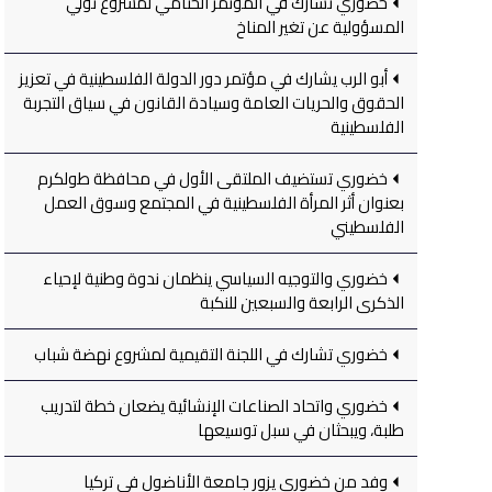
خضوري تشارك في المؤتمر الختامي لمشروع تولي
المسؤولية عن تغير المناخ
أبو الرب يشارك في مؤتمر دور الدولة الفلسطينية في تعزيز
الحقوق والحريات العامة وسيادة القانون في سياق التجربة
الفلسطينية
خضوري تستضيف الملتقى الأول في محافظة طولكرم
بعنوان أثر المرأة الفلسطينية في المجتمع وسوق العمل
الفلسطيني
خضوري والتوجيه السياسي ينظمان ندوة وطنية لإحياء
الذكرى الرابعة والسبعين للنكبة
خضوري تشارك في اللجنة التقيمية لمشروع نهضة شباب
خضوري واتحاد الصناعات الإنشائية يضعان خطة لتدريب
طلبة، ويبحثان في سبل توسيعها
وفد من خضوري يزور جامعة الأناضول في تركيا