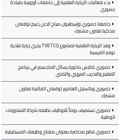
بدء فعاليات الزيارة العلمية إلى جامعات أوروبية بقيادة
خضوري
جامعتا خضوري وإسطنبول صباح الدين زعيم توقعان
مذكرة تعاون مشترك
وفد الزيارة العلمية لمشروع TVETCQ يجري زيارة لبلدية
نونتير الفرسية
خضوري تناقش باكورة رسائل الماجستير في برنامج
التعليم والتدريب المهني والتقني
خضوري وبالستيل العامور توقعان اتفاقية تعاون
مشترك
خضوري تستضيف يوماً للتوظيف نظمته شركة المشروبات
الوطنية
خضوري تنظم محاضرة بعنوان مفتاح وظيفتك المستقبلية