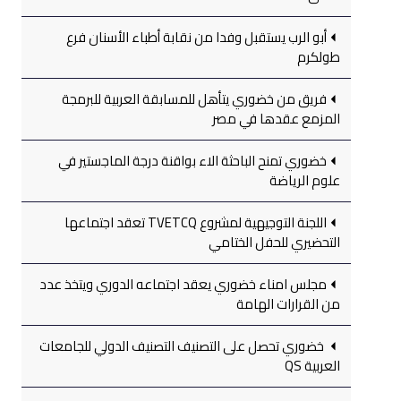
أبو الرب يستقبل وفدا من نقابة أطباء الأسنان فرع
طولكرم
فريق من خضوري يتأهل للمسابقة العربية للبرمجة
المزمع عقدها في مصر
خضوري تمنح الباحثة الاء بواقنة درجة الماجستير في
علوم الرياضة
اللجنة التوجيهية لمشروع TVETCQ تعقد اجتماعها
التحضيري للحفل الختامي
مجلس امناء خضوري يعقد اجتماعه الدوري ويتخذ عدد
من القرارات الهامة
خضوري تحصل على التصنيف التصنيف الدولي للجامعات
العربية QS