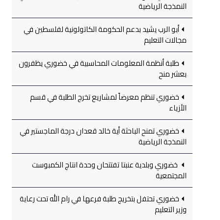
النمذجة الرياضية
أبو الرب يشيد بدعم الحكومة الكاتولونية لفلسطين في
مجالات التعليم
طلبة أنظمة المعلومات المحاسبية في خضوري يظفرون
بعشر منح
خضوري تنظم معرضاً لمشاريع تخرج الطلبة في قسم
الأزياء
خضوري تمنح الباحثة أية خالد قعدان درجة الماجستير في
النمذجة الرياضية
خضوري وبلدية عنبتا تفتتحان وحدة انتاج الكمبوست
المجتمعية
خضوري تحتفل بتخريج طلبة فرعها في رام الله تحت رعاية
وزير التعليم