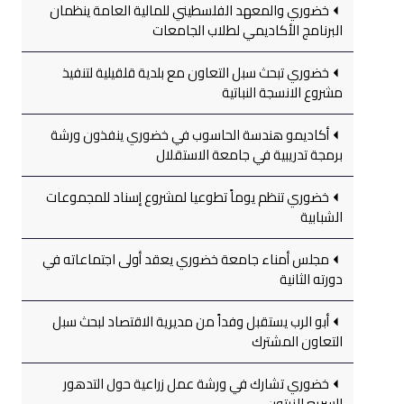
خضوري والمعهد الفلسطيني للمالية العامة ينظمان
البرنامج الأكاديمي لطلاب الجامعات
خضوري تبحث سبل التعاون مع بلدية قلقيلية لتنفيذ
مشروع الانسجة النباتية
أكاديمو هندسة الحاسوب في خضوري ينفذون ورشة
برمجة تدريبية في جامعة الاستقلال
خضوري تنظم يوماً تطوعيا لمشروع إسناد للمجموعات
الشبابية
مجلس أمناء جامعة خضوري يعقد أولى اجتماعاته في
دورته الثانية
أبو الرب يستقبل وفداً من مديرية الاقتصاد لبحث سبل
التعاون المشترك
خضوري تشارك في ورشة عمل زراعية حول التدهور
السريع للزيتون