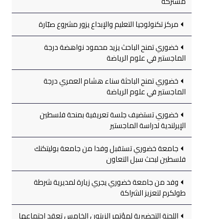
مشتركة
مركز تكنولوجيا التعليم والإبداع يزور مشروع صبّارة
خضوري تمنح الباحث يزيد محمود نواهضة درجة
الماجستير في علوم الرياضة
خضوري تمنح الباحثة سناء هشام العمري درجة
الماجستير في علوم الرياضة
خضوري تستضيف جلسة تعريفية بمنحة فلسطين
الإيرلندية لدراسة الماجستير
جامعة خضوري تستقبل وفدا من جامعة بوليتكنك
فلسطين لبحث سبل التعاون
وفد من جامعة خضوري يجري زيارة لمديرية شرطة
طولكرم لتعزيز الشراكة
اللجنة التحضيرية لمؤتمر الزيتون الخامس تعقد اجتماعها