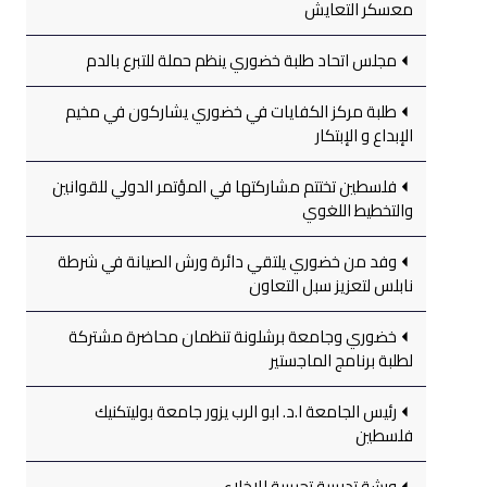
معسكر التعايش
مجلس اتحاد طلبة خضوري ينظم حملة للتبرع بالدم
طلبة مركز الكفايات في خضوري يشاركون في مخيم
الإبداع و الإبتكار
فلسطين تختتم مشاركتها في المؤتمر الدولي للقوانين
والتخطيط اللغوي
وفد من خضوري يلتقي دائرة ورش الصيانة في شرطة
نابلس لتعزيز سبل التعاون
خضوري وجامعة برشلونة تنظمان محاضرة مشتركة
لطلبة برنامج الماجستير
رئيس الجامعة ا.د. ابو الرب يزور جامعة بوليتكنيك
فلسطين
ورشة تدريبية تجريبية للإخلاء