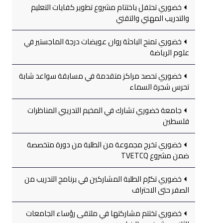
خضوري تحتفل باختتام مشروع تطوير كفايات التعليم
والتدريب المهني والتقني
خضوري تمنح الباحثة روان عويضات درجة الماجستير في
علوم الرياضة
خضوري تحصد مراكز متقدمة في مسابقة سواعد شابة
تحرس شجرة السماء
جامعة خضوري تشارك في المخيم التدريبي المناظرات
فلسطين
خضوري تخرج مجموعة من الطلبة من دورة متخصصة
ضمن مشروع TVETCQ
خضوري تكرّم الطلبة المشاركين في برنامج التدريب من
الصفر حتى الاحتراف
خضوري تختتم مشاركتها في ملتقى رؤساء الجامعات