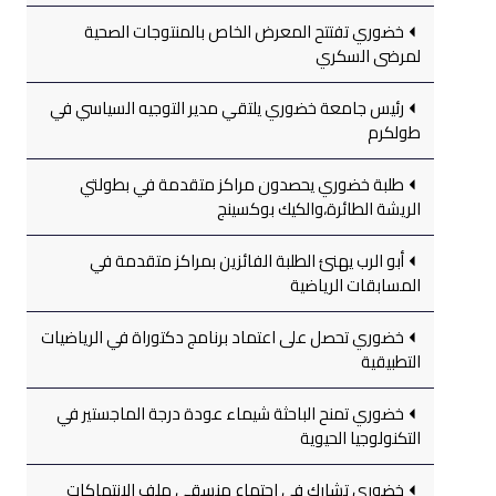
خضوري تفتتح المعرض الخاص بالمنتوجات الصحية
لمرضى السكري
رئيس جامعة خضوري يلتقي مدير التوجيه السياسي في
طولكرم
طلبة خضوري يحصدون مراكز متقدمة في بطولتي
الريشة الطائرة،والكيك بوكسينج
أبو الرب يهنئ الطلبة الفائزين بمراكز متقدمة في
المسابقات الرياضية
خضوري تحصل على اعتماد برنامج دكتوراة في الرياضيات
التطبيقية
خضوري تمنح الباحثة شيماء عودة درجة الماجستير في
التكنولوجيا الحيوية
خضوري تشارك في اجتماع منسقي ملف الانتهاكات