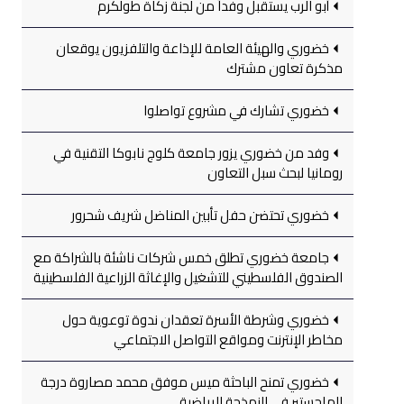
أبو الرب يستقبل وفداً من لجنة زكاة طولكرم
خضوري والهيئة العامة للإذاعة والتلفزيون يوقعان
مذكرة تعاون مشترك
خضوري تشارك في مشروع تواصلوا
وفد من خضوري يزور جامعة كلوج نابوكا التقنية في
رومانيا لبحث سبل التعاون
خضوري تحتضن حفل تأبين المناضل شريف شحرور
جامعة خضوري تطلق خمس شركات ناشئة بالشراكة مع
الصندوق الفلسطيني للتشغيل والإغاثة الزراعية الفلسطينية
خضوري وشرطة الأسرة تعقدان ندوة توعوية حول
مخاطر الإنترنت ومواقع التواصل الاجتماعي
خضوري تمنح الباحثة ميس موفق محمد مصاروة درجة
الماجستير في النمذجة الرياضية