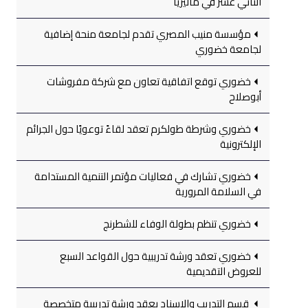
الثاني عشر في ماليزيا
مؤسسة منيب المصري تقدم لجامعة منحة إضافية
لجامعة خضوري
خضوري توقع اتفاقية تعاون مع شركة مفروشات
أبوصلاح
خضوري وشرطة طولكرم تعقد لقاءً توعويًا حول الجرائم
الإلكترونية
خضوري تشارك في فعاليات مؤتمر التنمية المستدامة
في السلامة المرورية
خضوري تنظم بطولة الوفاء للشطرنج
خضوري تعقد ورشة تدريبية حول القواعد السبع
للعروض التقديمية
قسم التدريب والإسناد يعقد ورشة تدريبية متخصصة