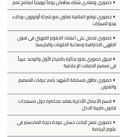
خضوري ومنتدى شارك ينظمان يوماً ترويجياً لبرنامج تميز
خضوري توقع اتفاقية تعاون مع شركة أوتوزون-وكلاء
بيجو للسيارات
خضوري تحصل على اعتماد الدبلوم المهني في فنون
الطهي الاحترافية وصناعة الحلويات والباريستا
فريق خضوري يفوز بجائزة بالمركز الأول والوحيد عربياً
في تصميم الحملات الإعلامية
خضوري تطلق مسابقة الشهيد ياسر عرفات للتصميم
والفنون
قسم الأعمال الأدارية يعقد محاضرة حول مستجدات
قانون ضريبة الدخل
خضوري تمنح الباحث حسان عودة درجة الماجستير في
علوم الرياضة