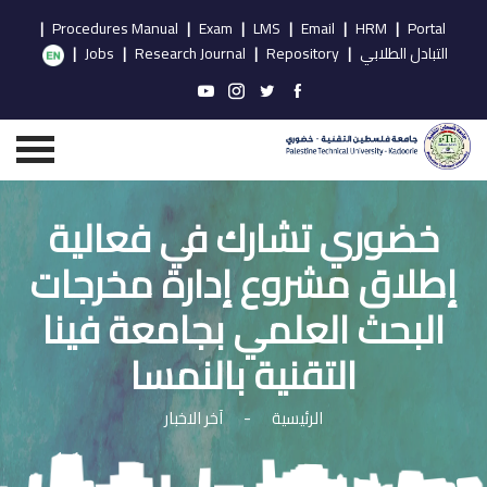
|
Procedures Manual
|
Exam
|
LMS
|
Email
|
HRM
|
Portal
التبادل الطلابي
|
Repository
|
Research Journal
|
Jobs
|
خضوري تشارك في فعالية
إطلاق مشروع إدارة مخرجات
البحث العلمي بجامعة فينا
التقنية بالنمسا
الرئيسية
-
آخر الاخبار