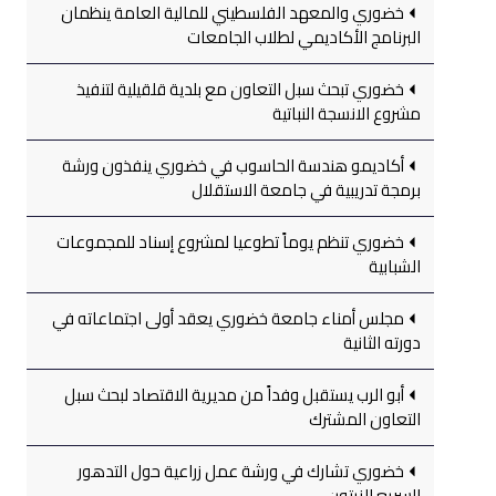
خضوري والمعهد الفلسطيني للمالية العامة ينظمان
البرنامج الأكاديمي لطلاب الجامعات
خضوري تبحث سبل التعاون مع بلدية قلقيلية لتنفيذ
مشروع الانسجة النباتية
أكاديمو هندسة الحاسوب في خضوري ينفذون ورشة
برمجة تدريبية في جامعة الاستقلال
خضوري تنظم يوماً تطوعيا لمشروع إسناد للمجموعات
الشبابية
مجلس أمناء جامعة خضوري يعقد أولى اجتماعاته في
دورته الثانية
أبو الرب يستقبل وفداً من مديرية الاقتصاد لبحث سبل
التعاون المشترك
خضوري تشارك في ورشة عمل زراعية حول التدهور
السريع للزيتون