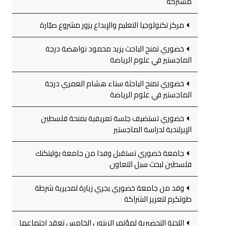
مشتركة
مركز تكنولوجيا التعليم والإبداع يزور مشروع صبّارة
خضوري تمنح الباحث يزيد محمود نواهضة درجة
الماجستير في علوم الرياضة
خضوري تمنح الباحثة سناء هشام العمري درجة
الماجستير في علوم الرياضة
خضوري تستضيف جلسة تعريفية بمنحة فلسطين
الإيرلندية لدراسة الماجستير
جامعة خضوري تستقبل وفدا من جامعة بوليتكنك
فلسطين لبحث سبل التعاون
وفد من جامعة خضوري يجري زيارة لمديرية شرطة
طولكرم لتعزيز الشراكة
اللجنة التحضيرية لمؤتمر الزيتون الخامس تعقد اجتماعها