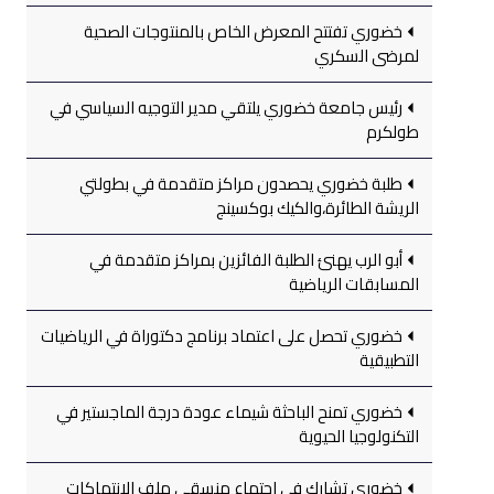
خضوري تفتتح المعرض الخاص بالمنتوجات الصحية
لمرضى السكري
رئيس جامعة خضوري يلتقي مدير التوجيه السياسي في
طولكرم
طلبة خضوري يحصدون مراكز متقدمة في بطولتي
الريشة الطائرة،والكيك بوكسينج
أبو الرب يهنئ الطلبة الفائزين بمراكز متقدمة في
المسابقات الرياضية
خضوري تحصل على اعتماد برنامج دكتوراة في الرياضيات
التطبيقية
خضوري تمنح الباحثة شيماء عودة درجة الماجستير في
التكنولوجيا الحيوية
خضوري تشارك في اجتماع منسقي ملف الانتهاكات