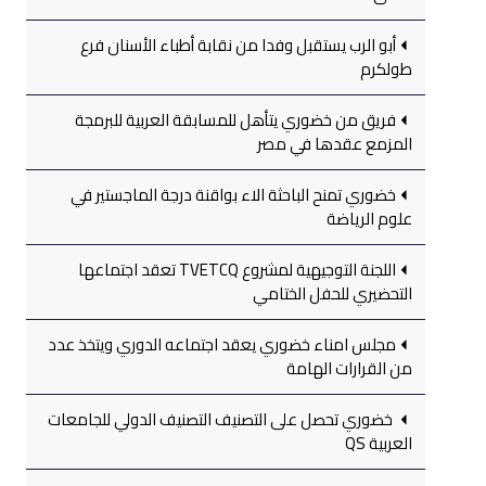
أبو الرب يستقبل وفدا من نقابة أطباء الأسنان فرع
طولكرم
فريق من خضوري يتأهل للمسابقة العربية للبرمجة
المزمع عقدها في مصر
خضوري تمنح الباحثة الاء بواقنة درجة الماجستير في
علوم الرياضة
اللجنة التوجيهية لمشروع TVETCQ تعقد اجتماعها
التحضيري للحفل الختامي
مجلس امناء خضوري يعقد اجتماعه الدوري ويتخذ عدد
من القرارات الهامة
خضوري تحصل على التصنيف التصنيف الدولي للجامعات
العربية QS