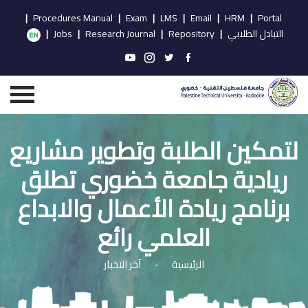
|
Procedures Manual
|
Exam
|
LMS
|
Email
|
HRM
|
Portal
التبادل الطلابي
|
Repository
|
Research Journal
|
Jobs
|
لتمكين الطلبة وتطوير مشاريع
ريادية جامعة خضوري تطلق
برنامج ريادة الأعمال والابداع
العلمي رائع
الرئيسية
-
آخر الاخبار