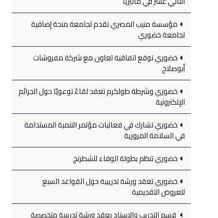
الثاني عشر في ماليزيا
مؤسسة منيب المصري تقدم لجامعة منحة إضافية
لجامعة خضوري
خضوري توقع اتفاقية تعاون مع شركة مفروشات
أبوصلاح
خضوري وشرطة طولكرم تعقد لقاءً توعويًا حول الجرائم
الإلكترونية
خضوري تشارك في فعاليات مؤتمر التنمية المستدامة
في السلامة المرورية
خضوري تنظم بطولة الوفاء للشطرنج
خضوري تعقد ورشة تدريبية حول القواعد السبع
للعروض التقديمية
قسم التدريب والإسناد يعقد ورشة تدريبية متخصصة