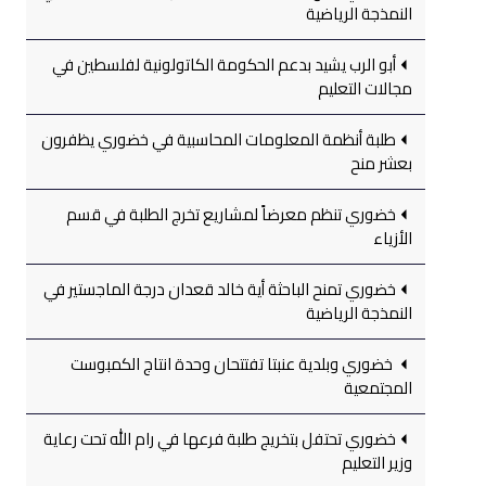
النمذجة الرياضية
أبو الرب يشيد بدعم الحكومة الكاتولونية لفلسطين في
مجالات التعليم
طلبة أنظمة المعلومات المحاسبية في خضوري يظفرون
بعشر منح
خضوري تنظم معرضاً لمشاريع تخرج الطلبة في قسم
الأزياء
خضوري تمنح الباحثة أية خالد قعدان درجة الماجستير في
النمذجة الرياضية
خضوري وبلدية عنبتا تفتتحان وحدة انتاج الكمبوست
المجتمعية
خضوري تحتفل بتخريج طلبة فرعها في رام الله تحت رعاية
وزير التعليم