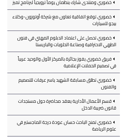
خضوري ومنتدى شارك ينظمان يوماً ترويجياً لبرنامج تميز
خضوري توقع اتفاقية تعاون مع شركة أوتوزون-وكلاء
بيجو للسيارات
خضوري تحصل على اعتماد الدبلوم المهني في فنون
الطهي الاحترافية وصناعة الحلويات والباريستا
فريق خضوري يفوز بجائزة بالمركز الأول والوحيد عربياً
في تصميم الحملات الإعلامية
خضوري تطلق مسابقة الشهيد ياسر عرفات للتصميم
والفنون
قسم الأعمال الأدارية يعقد محاضرة حول مستجدات
قانون ضريبة الدخل
خضوري تمنح الباحث حسان عودة درجة الماجستير في
علوم الرياضة