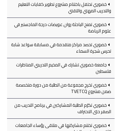
خضوري تحتفل باختتام مشروع تطوير كفايات التعليم
والتدريب المهني والتقني
خضوري تمنح الباحثة روان عويضات درجة الماجستير في
علوم الرياضة
خضوري تحصد مراكز متقدمة في مسابقة سواعد شابة
تحرس شجرة السماء
جامعة خضوري تشارك في المخيم التدريبي المناظرات
فلسطين
خضوري تخرج مجموعة من الطلبة من دورة متخصصة
ضمن مشروع TVETCQ
خضوري تكرّم الطلبة المشاركين في برنامج التدريب من
الصفر حتى الاحتراف
خضوري تختتم مشاركتها في ملتقى رؤساء الجامعات