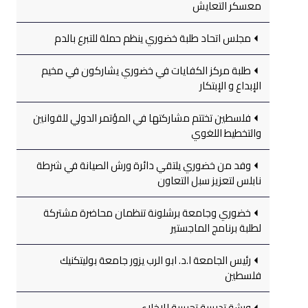
معسكر التعايش
مجلس اتحاد طلبة خضوري ينظم حملة للتبرع بالدم
طلبة مركز الكفايات في خضوري يشاركون في مخيم
الإبداع و الإبتكار
فلسطين تختتم مشاركتها في المؤتمر الدولي للقوانين
والتخطيط اللغوي
وفد من خضوري يلتقي دائرة ورش الصيانة في شرطة
نابلس لتعزيز سبل التعاون
خضوري وجامعة برشلونة تنظمان محاضرة مشتركة
لطلبة برنامج الماجستير
رئيس الجامعة ا.د. ابو الرب يزور جامعة بوليتكنيك
فلسطين
ورشة تدريبية تجريبية للإخلاء