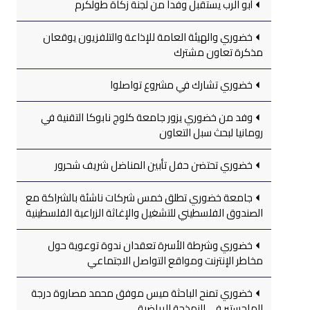
أبو الرب يستقبل وفداً من لجنة زكاة طولكرم
خضوري والهيئة العامة للإذاعة والتلفزيون يوقعان
مذكرة تعاون مشترك
خضوري تشارك في مشروع تواصلوا
وفد من خضوري يزور جامعة كلوج نابوكا التقنية في
رومانيا لبحث سبل التعاون
خضوري تحتضن حفل تأبين المناضل شريف شحرور
جامعة خضوري تطلق خمس شركات ناشئة بالشراكة مع
الصندوق الفلسطيني للتشغيل والإغاثة الزراعية الفلسطينية
خضوري وشرطة الأسرة تعقدان ندوة توعوية حول
مخاطر الإنترنت ومواقع التواصل الاجتماعي
خضوري تمنح الباحثة ميس موفق محمد مصاروة درجة
الماجستير في النمذجة الرياضية