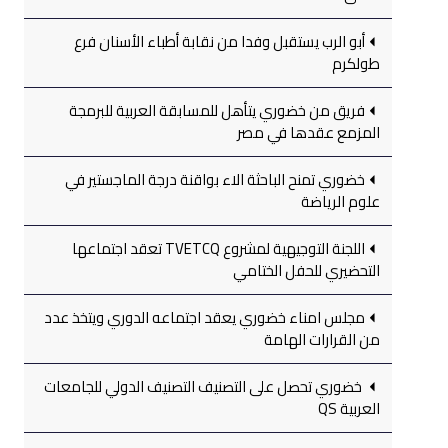
أبو الرب يستقبل وفدا من نقابة أطباء الأسنان فرع
طولكرم
فريق من خضوري يتأهل للمسابقة العربية للبرمجة
المزمع عقدها في مصر
خضوري تمنح الباحثة الاء بواقنة درجة الماجستير في
علوم الرياضة
اللجنة التوجيهية لمشروع TVETCQ تعقد اجتماعها
التحضيري للحفل الختامي
مجلس امناء خضوري يعقد اجتماعه الدوري ويتخذ عدد
من القرارات الهامة
خضوري تحصل على التصنيف التصنيف الدولي للجامعات
العربية QS