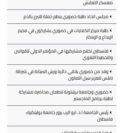
معسكر التعايش
مجلس اتحاد طلبة خضوري ينظم حملة للتبرع بالدم
طلبة مركز الكفايات في خضوري يشاركون في مخيم
الإبداع و الإبتكار
فلسطين تختتم مشاركتها في المؤتمر الدولي للقوانين
والتخطيط اللغوي
وفد من خضوري يلتقي دائرة ورش الصيانة في شرطة
نابلس لتعزيز سبل التعاون
خضوري وجامعة برشلونة تنظمان محاضرة مشتركة
لطلبة برنامج الماجستير
رئيس الجامعة ا.د. ابو الرب يزور جامعة بوليتكنيك
فلسطين
ورشة تدريبية تجريبية للإخلاء