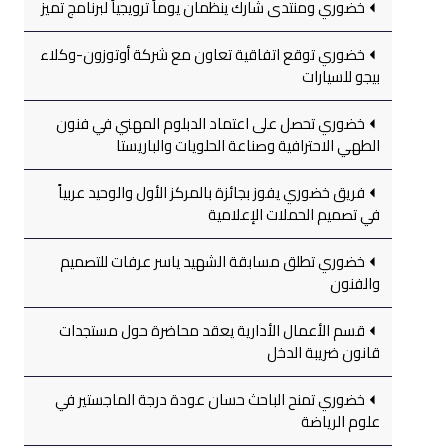
خضوري ومنتدى شارك ينظمان يوماً ترويجياً لبرنامج تميز
خضوري توقع اتفاقية تعاون مع شركة أوتوزون-وكلاء
بيجو للسيارات
خضوري تحصل على اعتماد الدبلوم المهني في فنون
الطهي الاحترافية وصناعة الحلويات والباريستا
فريق خضوري يفوز بجائزة بالمركز الأول والوحيد عربياً
في تصميم الحملات الإعلامية
خضوري تطلق مسابقة الشهيد ياسر عرفات للتصميم
والفنون
قسم الأعمال الأدارية يعقد محاضرة حول مستجدات
قانون ضريبة الدخل
خضوري تمنح الباحث حسان عودة درجة الماجستير في
علوم الرياضة