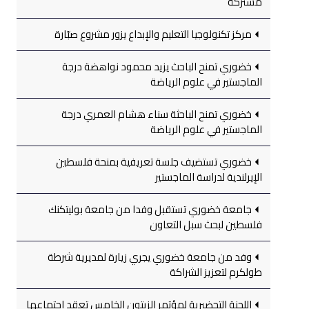
مشتركة
مركز تكنولوجيا التعليم والإبداع يزور مشروع صبّارة
خضوري تمنح الباحث يزيد محمود نواهضة درجة
الماجستير في علوم الرياضة
خضوري تمنح الباحثة سناء هشام العمري درجة
الماجستير في علوم الرياضة
خضوري تستضيف جلسة تعريفية بمنحة فلسطين
الإيرلندية لدراسة الماجستير
جامعة خضوري تستقبل وفدا من جامعة بوليتكنك
فلسطين لبحث سبل التعاون
وفد من جامعة خضوري يجري زيارة لمديرية شرطة
طولكرم لتعزيز الشراكة
اللجنة التحضيرية لمؤتمر الزيتون الخامس تعقد اجتماعها