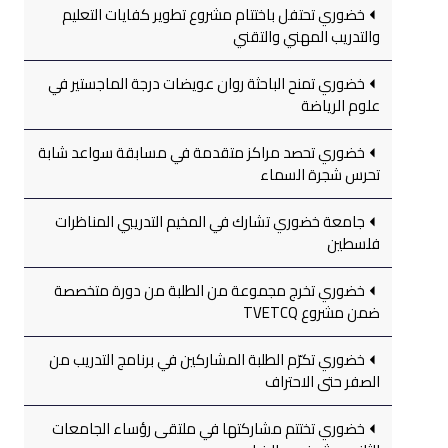
خضوري تحتفل باختتام مشروع تطوير كفايات التعليم
والتدريب المهني والتقني
خضوري تمنح الباحثة روان عويضات درجة الماجستير في
علوم الرياضة
خضوري تحصد مراكز متقدمة في مسابقة سواعد شابة
تحرس شجرة السماء
جامعة خضوري تشارك في المخيم التدريبي المناظرات
فلسطين
خضوري تخرج مجموعة من الطلبة من دورة متخصصة
ضمن مشروع TVETCQ
خضوري تكرّم الطلبة المشاركين في برنامج التدريب من
الصفر حتى الاحتراف
خضوري تختتم مشاركتها في ملتقى رؤساء الجامعات