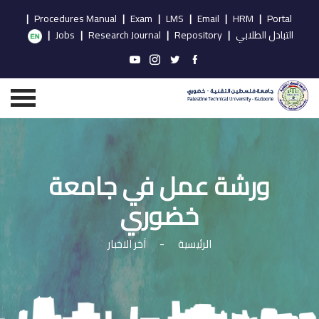
|
Procedures Manual
|
Exam
|
LMS
|
Email
|
HRM
|
Portal
التبادل الطلابي
|
Repository
|
Research Journal
|
Jobs
|
ورشة عمل في جامعة
خضوري
الرئيسية
-
آخر الاخبار