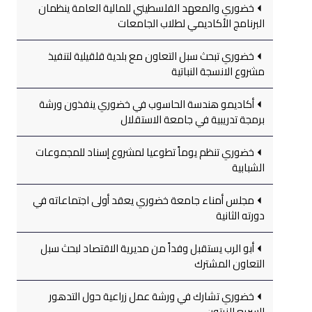
خضوري والمعهد الفلسطيني للمالية العامة ينظمان
البرنامج الأكاديمي لطلاب الجامعات
خضوري تبحث سبل التعاون مع بلدية قلقيلية لتنفيذ
مشروع الانسجة النباتية
أكاديمو هندسة الحاسوب في خضوري ينفذون ورشة
برمجة تدريبية في جامعة الاستقلال
خضوري تنظم يوماً تطوعيا لمشروع إسناد للمجموعات
الشبابية
مجلس أمناء جامعة خضوري يعقد أولى اجتماعاته في
دورته الثانية
أبو الرب يستقبل وفداً من مديرية الاقتصاد لبحث سبل
التعاون المشترك
خضوري تشارك في ورشة عمل زراعية حول التدهور
السريع للزيتون