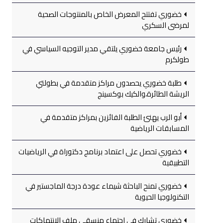
خضوري تفتتح المعرض الخاص بالمنتوجات الصحية
لمرضى السكري
رئيس جامعة خضوري يلتقي مدير التوجيه السياسي في
طولكرم
طلبة خضوري يحصدون مراكز متقدمة في بطولتي
الريشة الطائرة،والكيك بوكسينج
أبو الرب يهنئ الطلبة الفائزين بمراكز متقدمة في
المسابقات الرياضية
خضوري تحصل على اعتماد برنامج دكتوراة في الرياضيات
التطبيقية
خضوري تمنح الباحثة شيماء عودة درجة الماجستير في
التكنولوجيا الحيوية
خضوري تشارك في اجتماع منسقي ملف الانتهاكات