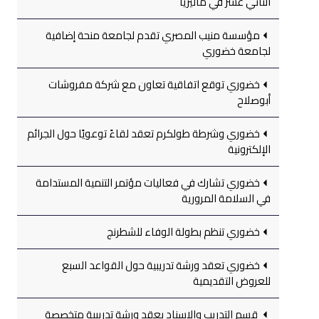
الثاني عشر في ماليزيا
مؤسسة منيب المصري تقدم لجامعة منحة إضافية
لجامعة خضوري
خضوري توقع اتفاقية تعاون مع شركة مفروشات
أبوصلاح
خضوري وشرطة طولكرم تعقد لقاءً توعويًا حول الجرائم
الإلكترونية
خضوري تشارك في فعاليات مؤتمر التنمية المستدامة
في السلامة المرورية
خضوري تنظم بطولة الوفاء للشطرنج
خضوري تعقد ورشة تدريبية حول القواعد السبع
للعروض التقديمية
قسم التدريب والإسناد يعقد ورشة تدريبية متخصصة