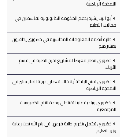
النمذجة الرياضية
أبو الرب يشيد بدعم الحكومة الكاتولونية لفلسطين في
مجالات التعليم
طلبة أنظمة المعلومات المحاسبية في خضوري يظفرون
بعشر منح
خضوري تنظم معرضاً لمشاريع تخرج الطلبة في قسم
الأزياء
خضوري تمنح الباحثة أية خالد قعدان درجة الماجستير في
النمذجة الرياضية
خضوري وبلدية عنبتا تفتتحان وحدة انتاج الكمبوست
المجتمعية
خضوري تحتفل بتخريج طلبة فرعها في رام الله تحت رعاية
وزير التعليم