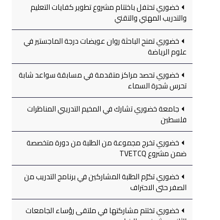
خضوري تحتفل باختتام مشروع تطوير كفايات التعليم
والتدريب المهني والتقني
خضوري تمنح الباحثة روان عويضات درجة الماجستير في
علوم الرياضة
خضوري تحصد مراكز متقدمة في مسابقة سواعد شابة
تحرس شجرة السماء
جامعة خضوري تشارك في المخيم التدريبي المناظرات
فلسطين
خضوري تخرج مجموعة من الطلبة من دورة متخصصة
ضمن مشروع TVETCQ
خضوري تكرّم الطلبة المشاركين في برنامج التدريب من
الصفر حتى الاحتراف
خضوري تختتم مشاركتها في ملتقى رؤساء الجامعات