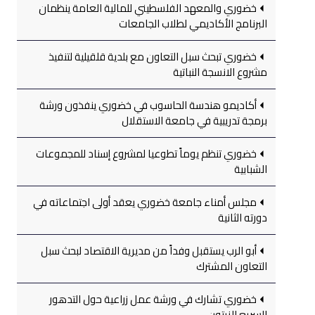
خضوري والمعهد الفلسطيني للمالية العامة ينظمان
البرنامج الأكاديمي لطلاب الجامعات
خضوري تبحث سبل التعاون مع بلدية قلقيلية لتنفيذ
مشروع الانسجة النباتية
أكاديمو هندسة الحاسوب في خضوري ينفذون ورشة
برمجة تدريبية في جامعة الاستقلال
خضوري تنظم يوماً تطوعيا لمشروع إسناد للمجموعات
الشبابية
مجلس أمناء جامعة خضوري يعقد أولى اجتماعاته في
دورته الثانية
أبو الرب يستقبل وفداً من مديرية الاقتصاد لبحث سبل
التعاون المشترك
خضوري تشارك في ورشة عمل زراعية حول التدهور
السريع للزيتون