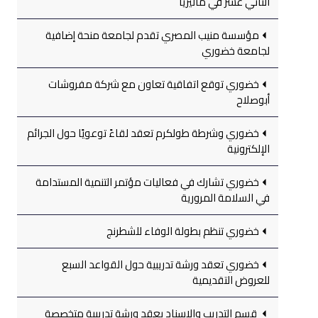
الثاني عشر في ماليزيا
مؤسسة منيب المصري تقدم لجامعة منحة إضافية
لجامعة خضوري
خضوري توقع اتفاقية تعاون مع شركة مفروشات
أبوصلاح
خضوري وشرطة طولكرم تعقد لقاءً توعويًا حول الجرائم
الإلكترونية
خضوري تشارك في فعاليات مؤتمر التنمية المستدامة
في السلامة المرورية
خضوري تنظم بطولة الوفاء للشطرنج
خضوري تعقد ورشة تدريبية حول القواعد السبع
للعروض التقديمية
قسم التدريب والإسناد يعقد ورشة تدريبية متخصصة