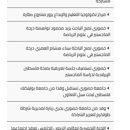
مشتركة
مركز تكنولوجيا التعليم والإبداع يزور مشروع صبّارة
خضوري تمنح الباحث يزيد محمود نواهضة درجة
الماجستير في علوم الرياضة
خضوري تمنح الباحثة سناء هشام العمري درجة
الماجستير في علوم الرياضة
خضوري تستضيف جلسة تعريفية بمنحة فلسطين
الإيرلندية لدراسة الماجستير
جامعة خضوري تستقبل وفدا من جامعة بوليتكنك
فلسطين لبحث سبل التعاون
وفد من جامعة خضوري يجري زيارة لمديرية شرطة
طولكرم لتعزيز الشراكة
اللجنة التحضيرية لمؤتمر الزيتون الخامس تعقد اجتماعها