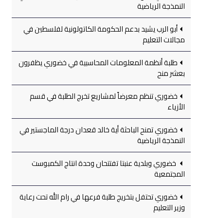
النمذجة الرياضية
أبو الرب يشيد بدعم الحكومة الكاتولونية لفلسطين في
مجالات التعليم
طلبة أنظمة المعلومات المحاسبية في خضوري يظفرون
بعشر منح
خضوري تنظم معرضاً لمشاريع تخرج الطلبة في قسم
الأزياء
خضوري تمنح الباحثة أية خالد قعدان درجة الماجستير في
النمذجة الرياضية
خضوري وبلدية عنبتا تفتتحان وحدة انتاج الكمبوست
المجتمعية
خضوري تحتفل بتخريج طلبة فرعها في رام الله تحت رعاية
وزير التعليم