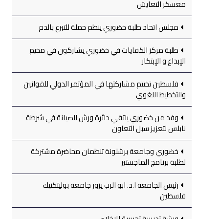
معسكر التعايش
مجلس اتحاد طلبة خضوري ينظم حملة للتبرع بالدم
طلبة مركز الكفايات في خضوري يشاركون في مخيم
الإبداع و الإبتكار
فلسطين تختتم مشاركتها في المؤتمر الدولي للقوانين
والتخطيط اللغوي
وفد من خضوري يلتقي دائرة ورش الصيانة في شرطة
نابلس لتعزيز سبل التعاون
خضوري وجامعة برشلونة تنظمان محاضرة مشتركة
لطلبة برنامج الماجستير
رئيس الجامعة ا.د. ابو الرب يزور جامعة بوليتكنيك
فلسطين
ورشة تدريبية تجريبية للإخلاء