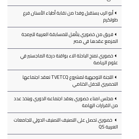
أبو الرب يستقبل وفدا من نقابة أطباء الأسنان فرع
طولكرم
فريق من خضوري يتأهل للمسابقة العربية للبرمجة
المزمع عقدها في مصر
خضوري تمنح الباحثة الاء بواقنة درجة الماجستير في
علوم الرياضة
اللجنة التوجيهية لمشروع TVETCQ تعقد اجتماعها
التحضيري للحفل الختامي
مجلس امناء خضوري يعقد اجتماعه الدوري ويتخذ عدد
من القرارات الهامة
خضوري تحصل على التصنيف التصنيف الدولي للجامعات
العربية QS