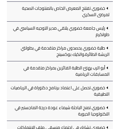
خضوري تفتتح المعرض الخاص بالمنتوجات الصحية
لمرضى السكري
رئيس جامعة خضوري يلتقي مدير التوجيه السياسي في
طولكرم
طلبة خضوري يحصدون مراكز متقدمة في بطولتي
الريشة الطائرة،والكيك بوكسينج
أبو الرب يهنئ الطلبة الفائزين بمراكز متقدمة في
المسابقات الرياضية
خضوري تحصل على اعتماد برنامج دكتوراة في الرياضيات
التطبيقية
خضوري تمنح الباحثة شيماء عودة درجة الماجستير في
التكنولوجيا الحيوية
خضوري تشارك في اجتماع منسقي ملف الانتهاكات