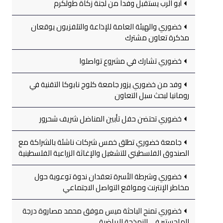
أبو الرب يستقبل وفداً من لجنة زكاة طولكرم
خضوري والهيئة العامة للإذاعة والتلفزيون يوقعان
مذكرة تعاون مشترك
خضوري تشارك في مشروع تواصلوا
وفد من خضوري يزور جامعة كلوج نابوكا التقنية في
رومانيا لبحث سبل التعاون
خضوري تحتضن حفل تأبين المناضل شريف شحرور
جامعة خضوري تطلق خمس شركات ناشئة بالشراكة مع
الصندوق الفلسطيني للتشغيل والإغاثة الزراعية الفلسطينية
خضوري وشرطة الأسرة تعقدان ندوة توعوية حول
مخاطر الإنترنت ومواقع التواصل الاجتماعي
خضوري تمنح الباحثة ميس موفق محمد مصاروة درجة
الماجستير في النمذجة الرياضية