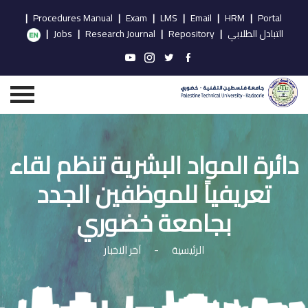
|
Procedures Manual
|
Exam
|
LMS
|
Email
|
HRM
|
Portal
التبادل الطلابي
|
Repository
|
Research Journal
|
Jobs
|
دائرة المواد البشرية تنظم لقاء
تعريفياً للموظفين الجدد
بجامعة خضوري
الرئيسية
-
آخر الاخبار