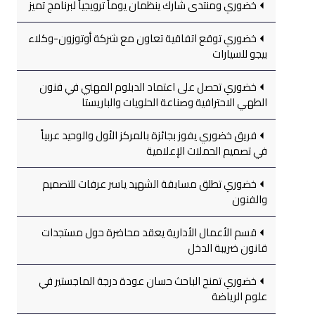
خضوري ومنتدى شارك ينظمان يوماً ترويجياً لبرنامج تميز
خضوري توقع اتفاقية تعاون مع شركة أوتوزون-وكلاء
بيجو للسيارات
خضوري تحصل على اعتماد الدبلوم المهني في فنون
الطهي الاحترافية وصناعة الحلويات والباريستا
فريق خضوري يفوز بجائزة بالمركز الأول والوحيد عربياً
في تصميم الحملات الإعلامية
خضوري تطلق مسابقة الشهيد ياسر عرفات للتصميم
والفنون
قسم الأعمال الأدارية يعقد محاضرة حول مستجدات
قانون ضريبة الدخل
خضوري تمنح الباحث حسان عودة درجة الماجستير في
علوم الرياضة