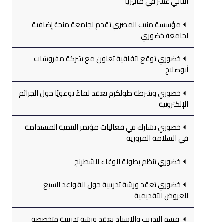
الثاني عشر في ماليزيا
مؤسسة منيب المصري تقدم لجامعة منحة إضافية
لجامعة خضوري
خضوري توقع اتفاقية تعاون مع شركة مفروشات
أبوصلاح
خضوري وشرطة طولكرم تعقد لقاءً توعويًا حول الجرائم
الإلكترونية
خضوري تشارك في فعاليات مؤتمر التنمية المستدامة
في السلامة المرورية
خضوري تنظم بطولة الوفاء للشطرنج
خضوري تعقد ورشة تدريبية حول القواعد السبع
للعروض التقديمية
قسم التدريب والإسناد يعقد ورشة تدريبية متخصصة