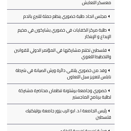
معسكر التعايش
مجلس اتحاد طلبة خضوري ينظم حملة للتبرع بالدم
طلبة مركز الكفايات في خضوري يشاركون في مخيم
الإبداع و الإبتكار
فلسطين تختتم مشاركتها في المؤتمر الدولي للقوانين
والتخطيط اللغوي
وفد من خضوري يلتقي دائرة ورش الصيانة في شرطة
نابلس لتعزيز سبل التعاون
خضوري وجامعة برشلونة تنظمان محاضرة مشتركة
لطلبة برنامج الماجستير
رئيس الجامعة ا.د. ابو الرب يزور جامعة بوليتكنيك
فلسطين
ورشة تدريبية تجريبية للإخلاء