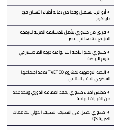
أبو الرب يستقبل وفدا من نقابة أطباء الأسنان فرع
طولكرم
فريق من خضوري يتأهل للمسابقة العربية للبرمجة
المزمع عقدها في مصر
خضوري تمنح الباحثة الاء بواقنة درجة الماجستير في
علوم الرياضة
اللجنة التوجيهية لمشروع TVETCQ تعقد اجتماعها
التحضيري للحفل الختامي
مجلس امناء خضوري يعقد اجتماعه الدوري ويتخذ عدد
من القرارات الهامة
خضوري تحصل على التصنيف التصنيف الدولي للجامعات
العربية QS