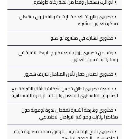
أبو الرب يستقبل وفداً من لجنة زكاة طولكرم
خضوري والهيئة العامة للإذاعة والتلفزيون يوقعان
مذكرة تعاون مشترك
خضوري تشارك في مشروع تواصلوا
وفد من خضوري يزور جامعة كلوج نابوكا التقنية في
رومانيا لبحث سبل التعاون
خضوري تحتضن حفل تأبين المناضل شريف شحرور
جامعة خضوري تطلق خمس شركات ناشئة بالشراكة مع
الصندوق الفلسطيني للتشغيل والإغاثة الزراعية الفلسطينية
خضوري وشرطة الأسرة تعقدان ندوة توعوية حول
مخاطر الإنترنت ومواقع التواصل الاجتماعي
خضوري تمنح الباحثة ميس موفق محمد مصاروة درجة
الماجستير في النمذجة الرياضية