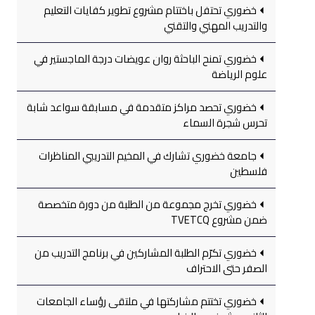
خضوري تحتفل باختتام مشروع تطوير كفايات التعليم
والتدريب المهني والتقني
خضوري تمنح الباحثة روان عويضات درجة الماجستير في
علوم الرياضة
خضوري تحصد مراكز متقدمة في مسابقة سواعد شابة
تحرس شجرة السماء
جامعة خضوري تشارك في المخيم التدريبي المناظرات
فلسطين
خضوري تخرج مجموعة من الطلبة من دورة متخصصة
ضمن مشروع TVETCQ
خضوري تكرّم الطلبة المشاركين في برنامج التدريب من
الصفر حتى الاحتراف
خضوري تختتم مشاركتها في ملتقى رؤساء الجامعات