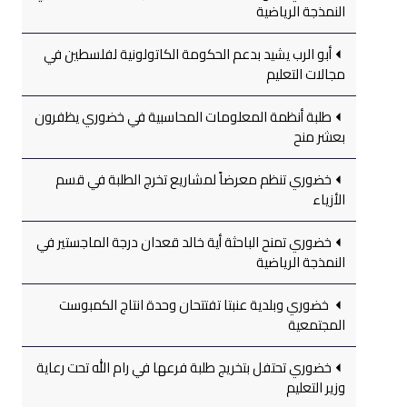
النمذجة الرياضية
أبو الرب يشيد بدعم الحكومة الكاتولونية لفلسطين في
مجالات التعليم
طلبة أنظمة المعلومات المحاسبية في خضوري يظفرون
بعشر منح
خضوري تنظم معرضاً لمشاريع تخرج الطلبة في قسم
الأزياء
خضوري تمنح الباحثة أية خالد قعدان درجة الماجستير في
النمذجة الرياضية
خضوري وبلدية عنبتا تفتتحان وحدة انتاج الكمبوست
المجتمعية
خضوري تحتفل بتخريج طلبة فرعها في رام الله تحت رعاية
وزير التعليم