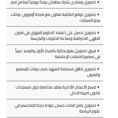
خضوري ومنتدى شارك ينظمان يوماً ترويجياً لبرنامج تميز
خضوري توقع اتفاقية تعاون مع شركة أوتوزون-وكلاء
بيجو للسيارات
خضوري تحصل على اعتماد الدبلوم المهني في فنون
الطهي الاحترافية وصناعة الحلويات والباريستا
فريق خضوري يفوز بجائزة بالمركز الأول والوحيد عربياً
في تصميم الحملات الإعلامية
خضوري تطلق مسابقة الشهيد ياسر عرفات للتصميم
والفنون
قسم الأعمال الأدارية يعقد محاضرة حول مستجدات
قانون ضريبة الدخل
خضوري تمنح الباحث حسان عودة درجة الماجستير في
علوم الرياضة