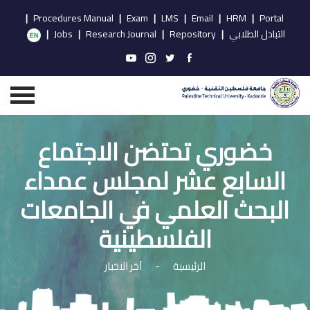
|
Procedures Manual
|
Exam
|
LMS
|
Email
|
HRM
|
Portal
التبادل الطلابي
|
Repository
|
Research Journal
|
Jobs
|
خضوري تحتضن الاجتماع
السابع عشر لمجلس عمداء
البحث العلمي في الجامعات
الفلسطینیة
الرئيسية
-
آخر الاخبار