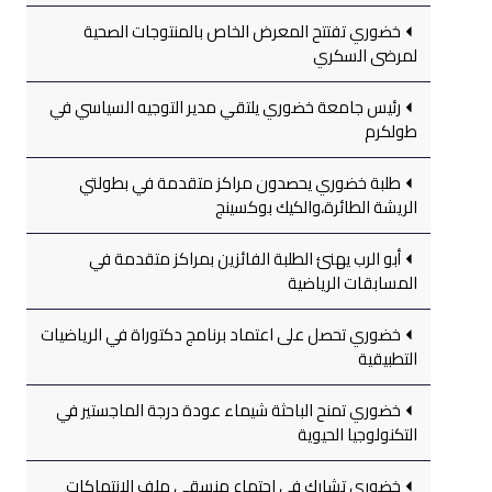
خضوري تفتتح المعرض الخاص بالمنتوجات الصحية
لمرضى السكري
رئيس جامعة خضوري يلتقي مدير التوجيه السياسي في
طولكرم
طلبة خضوري يحصدون مراكز متقدمة في بطولتي
الريشة الطائرة،والكيك بوكسينج
أبو الرب يهنئ الطلبة الفائزين بمراكز متقدمة في
المسابقات الرياضية
خضوري تحصل على اعتماد برنامج دكتوراة في الرياضيات
التطبيقية
خضوري تمنح الباحثة شيماء عودة درجة الماجستير في
التكنولوجيا الحيوية
خضوري تشارك في اجتماع منسقي ملف الانتهاكات