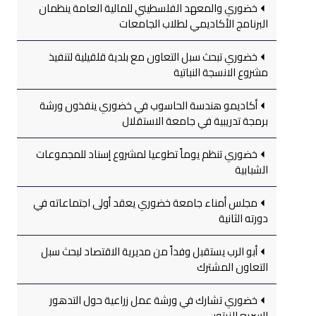
خضوري والمعهد الفلسطيني للمالية العامة ينظمان
البرنامج الأكاديمي لطلاب الجامعات
خضوري تبحث سبل التعاون مع بلدية قلقيلية لتنفيذ
مشروع الانسجة النباتية
أكاديمو هندسة الحاسوب في خضوري ينفذون ورشة
برمجة تدريبية في جامعة الاستقلال
خضوري تنظم يوماً تطوعيا لمشروع إسناد للمجموعات
الشبابية
مجلس أمناء جامعة خضوري يعقد أولى اجتماعاته في
دورته الثانية
أبو الرب يستقبل وفداً من مديرية الاقتصاد لبحث سبل
التعاون المشترك
خضوري تشارك في ورشة عمل زراعية حول التدهور
السريع للزيتون