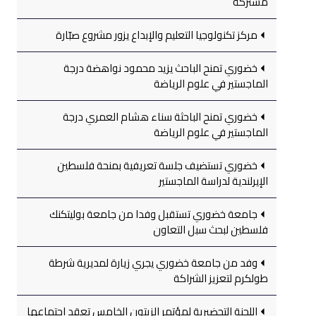
مشتركة
مركز تكنولوجيا التعليم والإبداع يزور مشروع صبّارة
خضوري تمنح الباحث يزيد محمود نواهضة درجة
الماجستير في علوم الرياضة
خضوري تمنح الباحثة سناء هشام العمري درجة
الماجستير في علوم الرياضة
خضوري تستضيف جلسة تعريفية بمنحة فلسطين
الإيرلندية لدراسة الماجستير
جامعة خضوري تستقبل وفدا من جامعة بوليتكنك
فلسطين لبحث سبل التعاون
وفد من جامعة خضوري يجري زيارة لمديرية شرطة
طولكرم لتعزيز الشراكة
اللجنة التحضيرية لمؤتمر الزيتون الخامس تعقد اجتماعها