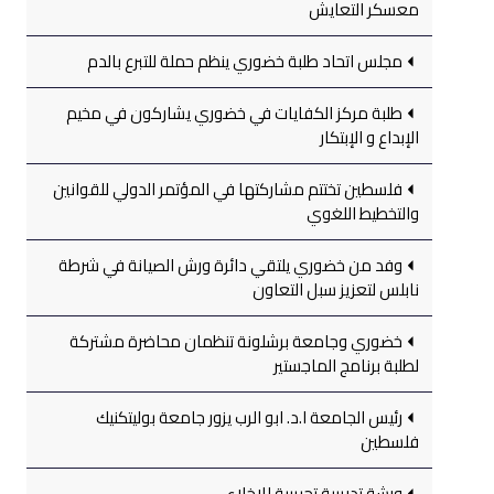
معسكر التعايش
مجلس اتحاد طلبة خضوري ينظم حملة للتبرع بالدم
طلبة مركز الكفايات في خضوري يشاركون في مخيم
الإبداع و الإبتكار
فلسطين تختتم مشاركتها في المؤتمر الدولي للقوانين
والتخطيط اللغوي
وفد من خضوري يلتقي دائرة ورش الصيانة في شرطة
نابلس لتعزيز سبل التعاون
خضوري وجامعة برشلونة تنظمان محاضرة مشتركة
لطلبة برنامج الماجستير
رئيس الجامعة ا.د. ابو الرب يزور جامعة بوليتكنيك
فلسطين
ورشة تدريبية تجريبية للإخلاء