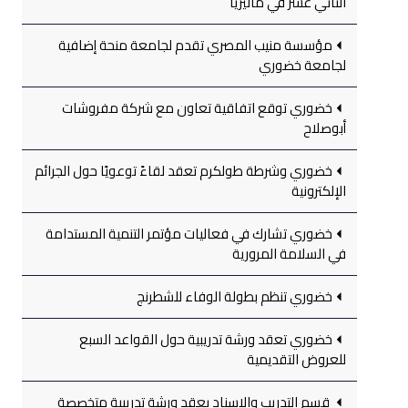
الثاني عشر في ماليزيا
مؤسسة منيب المصري تقدم لجامعة منحة إضافية
لجامعة خضوري
خضوري توقع اتفاقية تعاون مع شركة مفروشات
أبوصلاح
خضوري وشرطة طولكرم تعقد لقاءً توعويًا حول الجرائم
الإلكترونية
خضوري تشارك في فعاليات مؤتمر التنمية المستدامة
في السلامة المرورية
خضوري تنظم بطولة الوفاء للشطرنج
خضوري تعقد ورشة تدريبية حول القواعد السبع
للعروض التقديمية
قسم التدريب والإسناد يعقد ورشة تدريبية متخصصة