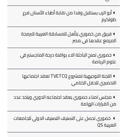
أبو الرب يستقبل وفدا من نقابة أطباء الأسنان فرع
طولكرم
فريق من خضوري يتأهل للمسابقة العربية للبرمجة
المزمع عقدها في مصر
خضوري تمنح الباحثة الاء بواقنة درجة الماجستير في
علوم الرياضة
اللجنة التوجيهية لمشروع TVETCQ تعقد اجتماعها
التحضيري للحفل الختامي
مجلس امناء خضوري يعقد اجتماعه الدوري ويتخذ عدد
من القرارات الهامة
خضوري تحصل على التصنيف التصنيف الدولي للجامعات
العربية QS