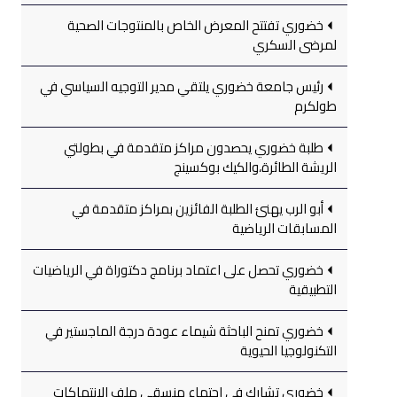
خضوري تفتتح المعرض الخاص بالمنتوجات الصحية
لمرضى السكري
رئيس جامعة خضوري يلتقي مدير التوجيه السياسي في
طولكرم
طلبة خضوري يحصدون مراكز متقدمة في بطولتي
الريشة الطائرة،والكيك بوكسينج
أبو الرب يهنئ الطلبة الفائزين بمراكز متقدمة في
المسابقات الرياضية
خضوري تحصل على اعتماد برنامج دكتوراة في الرياضيات
التطبيقية
خضوري تمنح الباحثة شيماء عودة درجة الماجستير في
التكنولوجيا الحيوية
خضوري تشارك في اجتماع منسقي ملف الانتهاكات