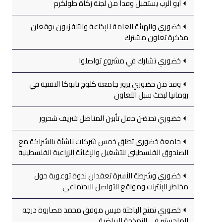
أبو الرب يستقبل وفداً من لجنة زكاة طولكرم
خضوري والهيئة العامة للإذاعة والتلفزيون يوقعان
مذكرة تعاون مشترك
خضوري تشارك في مشروع تواصلوا
وفد من خضوري يزور جامعة كلوج نابوكا التقنية في
رومانيا لبحث سبل التعاون
خضوري تحتضن حفل تأبين المناضل شريف شحرور
جامعة خضوري تطلق خمس شركات ناشئة بالشراكة مع
الصندوق الفلسطيني للتشغيل والإغاثة الزراعية الفلسطينية
خضوري وشرطة الأسرة تعقدان ندوة توعوية حول
مخاطر الإنترنت ومواقع التواصل الاجتماعي
خضوري تمنح الباحثة ميس موفق محمد مصاروة درجة
الماجستير في النمذجة الرياضية