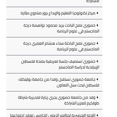
مشتركة
مركز تكنولوجيا التعليم والإبداع يزور مشروع صبّارة
خضوري تمنح الباحث يزيد محمود نواهضة درجة
الماجستير في علوم الرياضة
خضوري تمنح الباحثة سناء هشام العمري درجة
الماجستير في علوم الرياضة
خضوري تستضيف جلسة تعريفية بمنحة فلسطين
الإيرلندية لدراسة الماجستير
جامعة خضوري تستقبل وفدا من جامعة بوليتكنك
فلسطين لبحث سبل التعاون
وفد من جامعة خضوري يجري زيارة لمديرية شرطة
طولكرم لتعزيز الشراكة
اللجنة التحضيرية لمؤتمر الزيتون الخامس تعقد اجتماعها