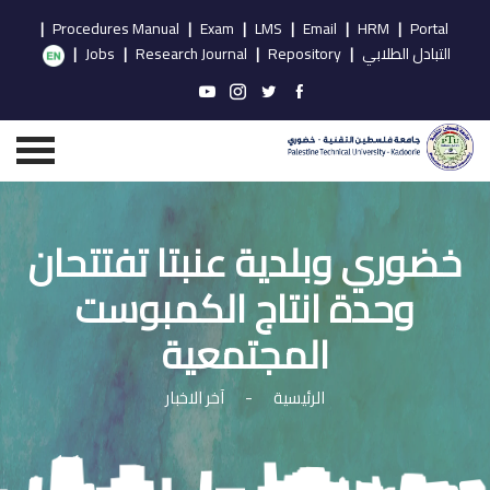
|
Procedures Manual
|
Exam
|
LMS
|
Email
|
HRM
|
Portal
التبادل الطلابي
|
Repository
|
Research Journal
|
Jobs
|
خضوري وبلدية عنبتا تفتتحان
وحدة انتاج الكمبوست
المجتمعية
الرئيسية
-
آخر الاخبار