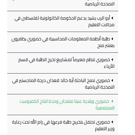
النمذجة الرياضية
أبو الرب يشيد بدعم الحكومة الكاتولونية لفلسطين في
مجالات التعليم
طلبة أنظمة المعلومات المحاسبية في خضوري يظفرون
بعشر منح
خضوري تنظم معرضاً لمشاريع تخرج الطلبة في قسم
الأزياء
خضوري تمنح الباحثة أية خالد قعدان درجة الماجستير في
النمذجة الرياضية
خضوري وبلدية عنبتا تفتتحان وحدة انتاج الكمبوست
المجتمعية
خضوري تحتفل بتخريج طلبة فرعها في رام الله تحت رعاية
وزير التعليم