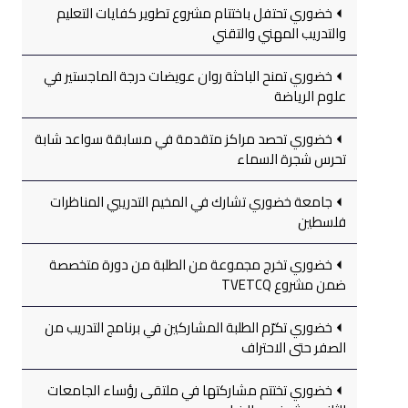
خضوري تحتفل باختتام مشروع تطوير كفايات التعليم
والتدريب المهني والتقني
خضوري تمنح الباحثة روان عويضات درجة الماجستير في
علوم الرياضة
خضوري تحصد مراكز متقدمة في مسابقة سواعد شابة
تحرس شجرة السماء
جامعة خضوري تشارك في المخيم التدريبي المناظرات
فلسطين
خضوري تخرج مجموعة من الطلبة من دورة متخصصة
ضمن مشروع TVETCQ
خضوري تكرّم الطلبة المشاركين في برنامج التدريب من
الصفر حتى الاحتراف
خضوري تختتم مشاركتها في ملتقى رؤساء الجامعات