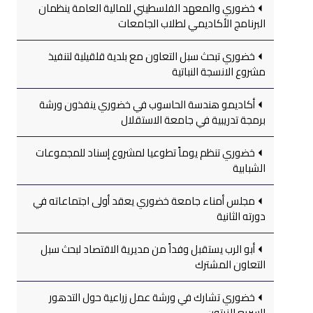
خضوري والمعهد الفلسطيني للمالية العامة ينظمان
البرنامج الأكاديمي لطلاب الجامعات
خضوري تبحث سبل التعاون مع بلدية قلقيلية لتنفيذ
مشروع الانسجة النباتية
أكاديمو هندسة الحاسوب في خضوري ينفذون ورشة
برمجة تدريبية في جامعة الاستقلال
خضوري تنظم يوماً تطوعيا لمشروع إسناد للمجموعات
الشبابية
مجلس أمناء جامعة خضوري يعقد أولى اجتماعاته في
دورته الثانية
أبو الرب يستقبل وفداً من مديرية الاقتصاد لبحث سبل
التعاون المشترك
خضوري تشارك في ورشة عمل زراعية حول التدهور
السريع للزيتون