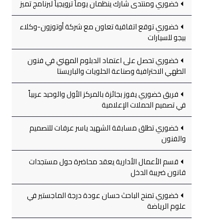
خضوري ومنتدى شارك ينظمان يوماً ترويجياً لبرنامج تميز
خضوري توقع اتفاقية تعاون مع شركة أوتوزون-وكلاء
بيجو للسيارات
خضوري تحصل على اعتماد الدبلوم المهني في فنون
الطهي الاحترافية وصناعة الحلويات والباريستا
فريق خضوري يفوز بجائزة بالمركز الأول والوحيد عربياً
في تصميم الحملات الإعلامية
خضوري تطلق مسابقة الشهيد ياسر عرفات للتصميم
والفنون
قسم الأعمال الأدارية يعقد محاضرة حول مستجدات
قانون ضريبة الدخل
خضوري تمنح الباحث حسان عودة درجة الماجستير في
علوم الرياضة