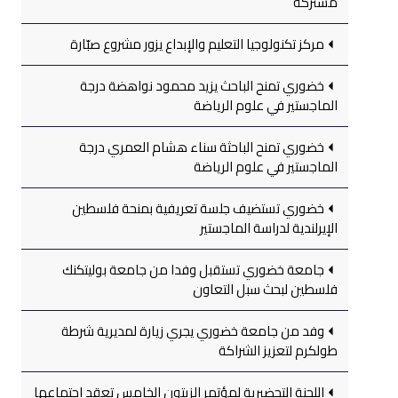
مشتركة
مركز تكنولوجيا التعليم والإبداع يزور مشروع صبّارة
خضوري تمنح الباحث يزيد محمود نواهضة درجة
الماجستير في علوم الرياضة
خضوري تمنح الباحثة سناء هشام العمري درجة
الماجستير في علوم الرياضة
خضوري تستضيف جلسة تعريفية بمنحة فلسطين
الإيرلندية لدراسة الماجستير
جامعة خضوري تستقبل وفدا من جامعة بوليتكنك
فلسطين لبحث سبل التعاون
وفد من جامعة خضوري يجري زيارة لمديرية شرطة
طولكرم لتعزيز الشراكة
اللجنة التحضيرية لمؤتمر الزيتون الخامس تعقد اجتماعها