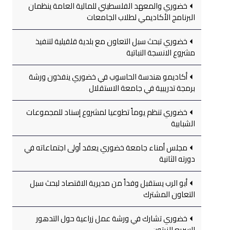
خضوري والمعهد الفلسطيني للمالية العامة ينظمان
البرنامج الأكاديمي لطلاب الجامعات
خضوري تبحث سبل التعاون مع بلدية قلقيلية لتنفيذ
مشروع الانسجة النباتية
أكاديمو هندسة الحاسوب في خضوري ينفذون ورشة
برمجة تدريبية في جامعة الاستقلال
خضوري تنظم يوماً تطوعيا لمشروع إسناد للمجموعات
الشبابية
مجلس أمناء جامعة خضوري يعقد أولى اجتماعاته في
دورته الثانية
أبو الرب يستقبل وفداً من مديرية الاقتصاد لبحث سبل
التعاون المشترك
خضوري تشارك في ورشة عمل زراعية حول التدهور
السريع للزيتون