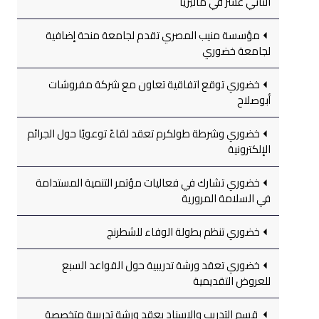
الثاني عشر في ماليزيا
مؤسسة منيب المصري تقدم لجامعة منحة إضافية
لجامعة خضوري
خضوري توقع اتفاقية تعاون مع شركة مفروشات
أبوصلاح
خضوري وشرطة طولكرم تعقد لقاءً توعويًا حول الجرائم
الإلكترونية
خضوري تشارك في فعاليات مؤتمر التنمية المستدامة
في السلامة المرورية
خضوري تنظم بطولة الوفاء للشطرنج
خضوري تعقد ورشة تدريبية حول القواعد السبع
للعروض التقديمية
قسم التدريب والإسناد يعقد ورشة تدريبية متخصصة