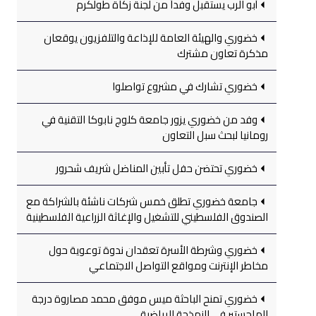
أبو الرب يستقبل وفداً من لجنة زكاة طولكرم
خضوري والهيئة العامة للإذاعة والتلفزيون يوقعان
مذكرة تعاون مشترك
خضوري تشارك في مشروع تواصلوا
وفد من خضوري يزور جامعة كلوج نابوكا التقنية في
رومانيا لبحث سبل التعاون
خضوري تحتضن حفل تأبين المناضل شريف شحرور
جامعة خضوري تطلق خمس شركات ناشئة بالشراكة مع
الصندوق الفلسطيني للتشغيل والإغاثة الزراعية الفلسطينية
خضوري وشرطة الأسرة تعقدان ندوة توعوية حول
مخاطر الإنترنت ومواقع التواصل الاجتماعي
خضوري تمنح الباحثة ميس موفق محمد مصاروة درجة
الماجستير في النمذجة الرياضية