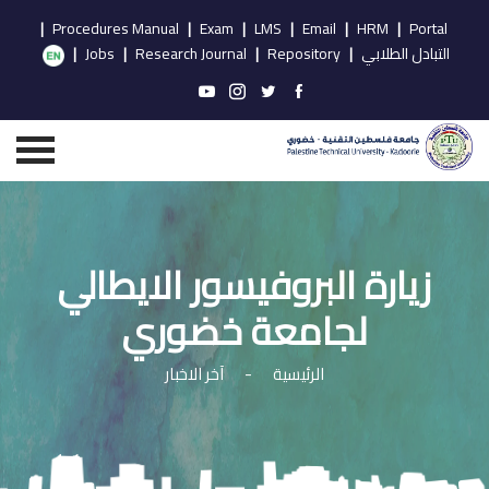
|
Procedures Manual
|
Exam
|
LMS
|
Email
|
HRM
|
Portal
التبادل الطلابي
|
Repository
|
Research Journal
|
Jobs
|
زيارة البروفيسور الايطالي
لجامعة خضوري
الرئيسية
-
آخر الاخبار