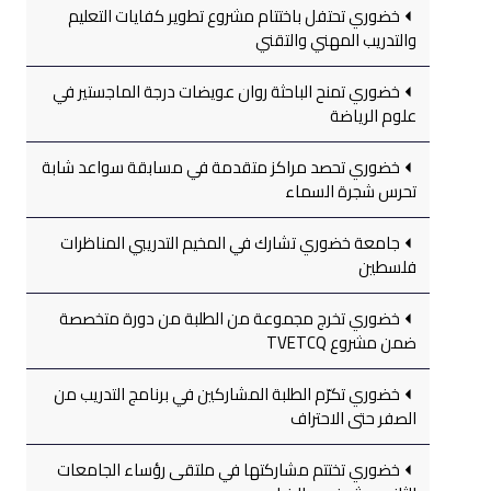
خضوري تحتفل باختتام مشروع تطوير كفايات التعليم
والتدريب المهني والتقني
خضوري تمنح الباحثة روان عويضات درجة الماجستير في
علوم الرياضة
خضوري تحصد مراكز متقدمة في مسابقة سواعد شابة
تحرس شجرة السماء
جامعة خضوري تشارك في المخيم التدريبي المناظرات
فلسطين
خضوري تخرج مجموعة من الطلبة من دورة متخصصة
ضمن مشروع TVETCQ
خضوري تكرّم الطلبة المشاركين في برنامج التدريب من
الصفر حتى الاحتراف
خضوري تختتم مشاركتها في ملتقى رؤساء الجامعات