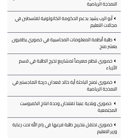
النمذجة الرياضية
أبو الرب يشيد بدعم الحكومة الكاتولونية لفلسطين في
مجالات التعليم
طلبة أنظمة المعلومات المحاسبية في خضوري يظفرون
بعشر منح
خضوري تنظم معرضاً لمشاريع تخرج الطلبة في قسم
الأزياء
خضوري تمنح الباحثة أية خالد قعدان درجة الماجستير في
النمذجة الرياضية
خضوري وبلدية عنبتا تفتتحان وحدة انتاج الكمبوست
المجتمعية
خضوري تحتفل بتخريج طلبة فرعها في رام الله تحت رعاية
وزير التعليم