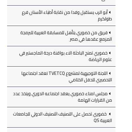
أبو الرب يستقبل وفدا من نقابة أطباء الأسنان فرع
طولكرم
فريق من خضوري يتأهل للمسابقة العربية للبرمجة
المزمع عقدها في مصر
خضوري تمنح الباحثة الاء بواقنة درجة الماجستير في
علوم الرياضة
اللجنة التوجيهية لمشروع TVETCQ تعقد اجتماعها
التحضيري للحفل الختامي
مجلس امناء خضوري يعقد اجتماعه الدوري ويتخذ عدد
من القرارات الهامة
خضوري تحصل على التصنيف التصنيف الدولي للجامعات
العربية QS