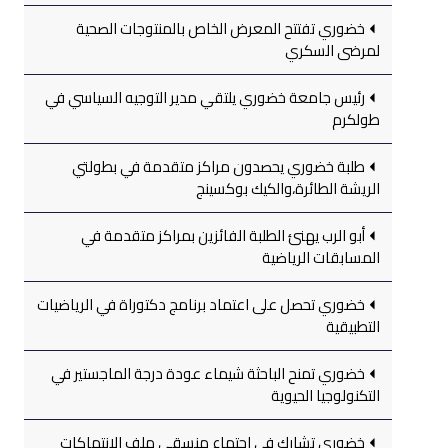
خضوري تفتتح المعرض الخاص بالمنتوجات الصحية
لمرضى السكري
رئيس جامعة خضوري يلتقي مدير التوجيه السياسي في
طولكرم
طلبة خضوري يحصدون مراكز متقدمة في بطولتي
الريشة الطائرة،والكيك بوكسينج
أبو الرب يهنئ الطلبة الفائزين بمراكز متقدمة في
المسابقات الرياضية
خضوري تحصل على اعتماد برنامج دكتوراة في الرياضيات
التطبيقية
خضوري تمنح الباحثة شيماء عودة درجة الماجستير في
التكنولوجيا الحيوية
خضوري تشارك في اجتماع منسقي ملف الانتهاكات