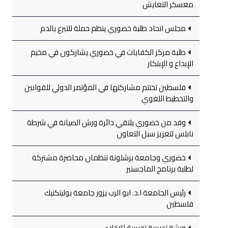
معسكر التعايش
مجلس اتحاد طلبة خضوري ينظم حملة للتبرع بالدم
طلبة مركز الكفايات في خضوري يشاركون في مخيم
الإبداع و الإبتكار
فلسطين تختتم مشاركتها في المؤتمر الدولي للقوانين
والتخطيط اللغوي
وفد من خضوري يلتقي دائرة ورش الصيانة في شرطة
نابلس لتعزيز سبل التعاون
خضوري وجامعة برشلونة تنظمان محاضرة مشتركة
لطلبة برنامج الماجستير
رئيس الجامعة ا.د. ابو الرب يزور جامعة بوليتكنيك
فلسطين
ورشة تدريبية تجريبية للإخلاء