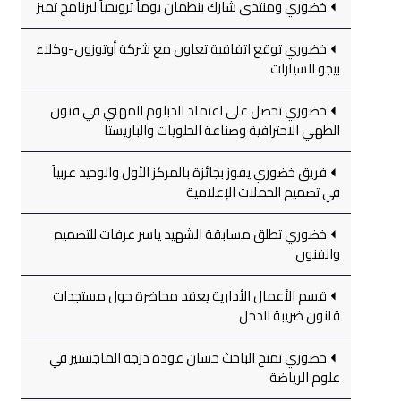
خضوري ومنتدى شارك ينظمان يوماً ترويجياً لبرنامج تميز
خضوري توقع اتفاقية تعاون مع شركة أوتوزون-وكلاء
بيجو للسيارات
خضوري تحصل على اعتماد الدبلوم المهني في فنون
الطهي الاحترافية وصناعة الحلويات والباريستا
فريق خضوري يفوز بجائزة بالمركز الأول والوحيد عربياً
في تصميم الحملات الإعلامية
خضوري تطلق مسابقة الشهيد ياسر عرفات للتصميم
والفنون
قسم الأعمال الأدارية يعقد محاضرة حول مستجدات
قانون ضريبة الدخل
خضوري تمنح الباحث حسان عودة درجة الماجستير في
علوم الرياضة